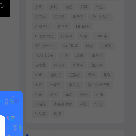
周亮
周玥
轻松
那英
叶里
周艳泓
沙宝亮
李圣杰
羽生まゐご
游戏音乐
赵季平
HiFi试音
Uu(刘梦妤)
陈慧琳
陈粒
1960年
唐伯虎Annie
纳兰珠儿
晓敏
小虎队
月之门音乐
小霞
武侠
张含韵
任家萱
林依轮
李冰冰
颜人中
VOB
金海心
王奕心
郭峰
儿歌
王强
张信哲
李尖尖
新白娘子传奇
齐秦
法国
徐浩
阿牛
孙楠
叶斯淳
青春美少女
谭晶
银临
张艾嘉
周深