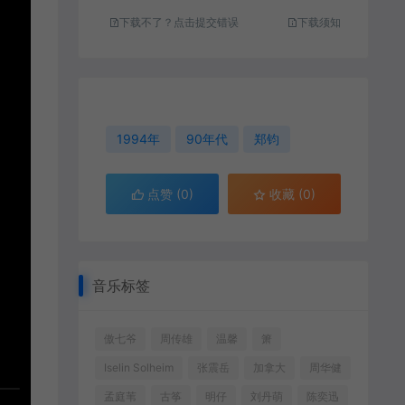
下载不了？点击提交错误
下载须知
1994年
90年代
郑钧
点赞 (
0
)
收藏 (0)
音乐标签
傲七爷
周传雄
温馨
箫
Iselin Solheim
张震岳
加拿大
周华健
孟庭苇
古筝
明仔
刘丹萌
陈奕迅