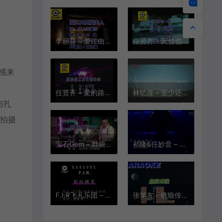
李丽芬 – 爱江山更爱美人[KTV][MPG][177M]
任贤齐 – 天使也一样[KTV][MPG][251M]
感来
任贤齐 – 爱的路上只有我和你[KTV][MPG][142M]
林忆莲 – 至少还有你[KTV][VOB][214.1M]
与扎
度拍摄
宝石Gem – 野狼Disco[1080P][KTV][MPG][224.5M]
祁隆&任妙音 – 梦里回到昨天[1080P][KTV][MPG][676M]
F.I.R飞儿乐团 – 你的微笑[KTV][MPG][178M]
张学友－饿狼传说(宝丽金)[KTV][MPG][175.9M]