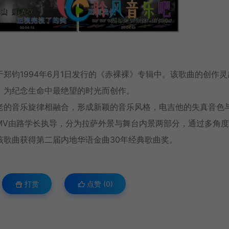
于郑钧
1994年
6月1日发行的《赤裸裸》专辑中。该歌曲的创作灵
，为纪念生命中最绝望的时光而创作。
老的音乐旋律相融合，形成新颖的音乐风格，电吉他的失真音色
MV由路学长执导，分为拉萨外景与舞台内景两部分，通过多角
，该歌曲获得第二届内地华语金曲30年经典歌曲奖。
打赏
点赞 (
0
)