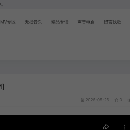
站。
MV专区
无损音乐
精品专辑
声音电台
留言找歌
M]
2026-05-26
0