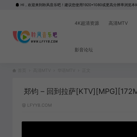
HI，欢迎来到聆风音乐吧！建议您使用1920*1080或更高分辨率浏览本
4K超清资源
高清MTV
影音论坛
首页
高清MTV
华语MTV
正文
郑钧 – 回到拉萨[KTV][MPG][172
LFYY8.COM