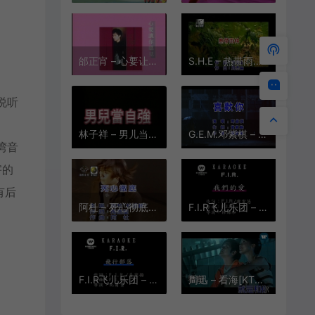
邰正宵 – 心要让你听见[KTV][MPG][145.2M]
S.H.E – 热带雨林[KTV][MPG][155M]
说听
林子祥 – 男儿当自强[KTV][VOB][172M]
G.E.M.邓紫棋 – 喜欢你[1080P][KTV][MPG][429M]
湾音
害的
有后
阿杜 – 死心彻底[KTV][MPG][210M]
F.I.R飞儿乐团 – 我们的爱[KTV][MPG][197M]
F.I.R飞儿乐团 – 飞行部落[KTV][MPG][160M]
周迅 – 看海[KTV][MPG][185.4M]