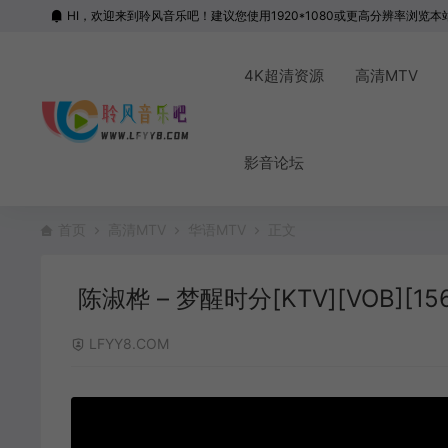
HI，欢迎来到聆风音乐吧！建议您使用1920*1080或更高分辨率浏览本
4K超清资源
高清MTV
影音论坛
首页
高清MTV
华语MTV
正文
陈淑桦 – 梦醒时分[KTV][VOB][156
LFYY8.COM