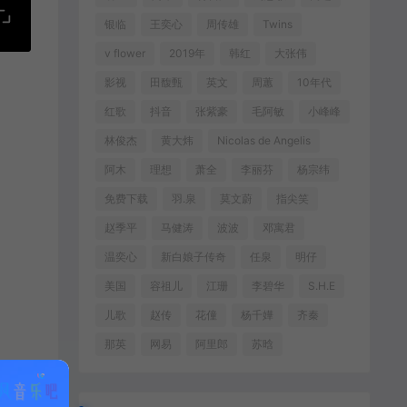
银临
王奕心
周传雄
Twins
v flower
2019年
韩红
大张伟
影视
田馥甄
英文
周蕙
10年代
红歌
抖音
张紫豪
毛阿敏
小峰峰
林俊杰
黄大炜
Nicolas de Angelis
阿木
理想
萧全
李丽芬
杨宗纬
免费下载
羽.泉
莫文蔚
指尖笑
赵季平
马健涛
波波
邓寓君
温奕心
新白娘子传奇
任泉
明仔
美国
容祖儿
江珊
李碧华
S.H.E
儿歌
赵传
花僮
杨千嬅
齐秦
那英
网易
阿里郎
苏晗