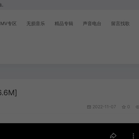
站。
MV专区
无损音乐
精品专辑
声音电台
留言找歌
.6M]
2022-11-07
0