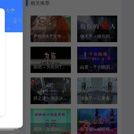
相关推荐
尹相杰&于文华 – 纤夫的爱[KTV][MPG][115M]
饶天亮 – 做你的爱人[KTV][VOB][265.8M]
陈明 – 为你[KTV][VOB][219M]
白雪 – 千古绝唱(演)[KTV][MPG][130M]
薛之谦 – 演员[KTV][VOB][239.4M]
龙梅子 – 心要痛到什么时候[1080P][KTV][MPG][391.6M]
周亮 – 女孩的心思你别猜[KTV][VOB][123.8M]
韩宝仪 – 粉红色的回忆[KTV][MPG][118M]