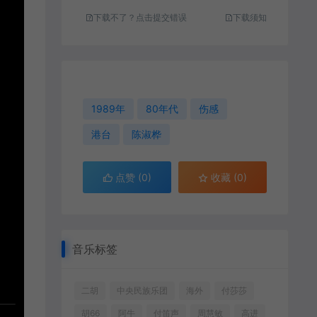
下载不了？点击提交错误
下载须知
1989年
80年代
伤感
港台
陈淑桦
点赞 (
0
)
收藏 (0)
音乐标签
二胡
中央民族乐团
海外
付莎莎
胡66
阿牛
付笛声
周慧敏
高进