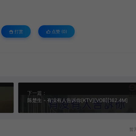
打赏
点赞 (
0
)
下一篇：
陈楚生 - 有没有人告诉你[KTV][VOB][162.4M]
暂