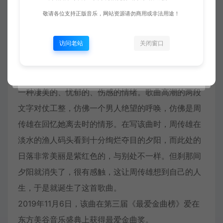
的，那种苦是凄凉的，苦到极致就能形成一种共鸣在
敬请各位支持正版音乐，网站资源请勿商用或非法用途！
听者心里回响，加之周传雄的创作旋律性很好，上口
访问老站
关闭窗口
性也很强，这让作品能够深入人心成为独有的标签贴
在了周传雄的身上。《黄昏》是一首煽情而又温柔的
歌曲，从这首歌曲的旋律中，听者可以深深地感受到
一种凄美的、忧郁的、
伤感
的情绪。歌曲高潮的两段
文字对仗工整，仿佛一个男人绝望的呼唤，仿佛是周
传雄在回忆她离去时的情形。在写该曲时，周传雄在
淡水的渔人码头看到十分绚烂夺目的夕阳，而此处的
日落非常美丽是紫红色的，与别处不一样。但刹那间
夕阳就消失了，很有感触，这让周传雄想到自己的人
生，于是就诞生了这首歌曲。
2019年11月6日，该曲在第三届《最爱金曲榜》爱在
东方美谷音乐盛典上获得最爱金曲奖。