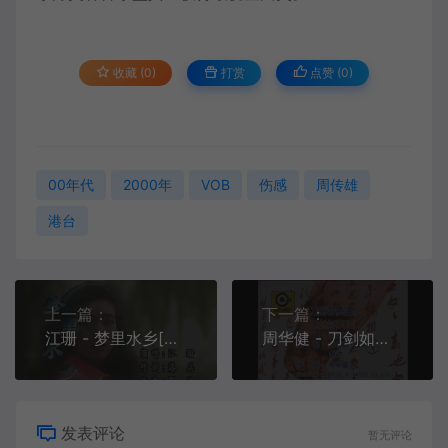
收藏 (0)
打赏
点赞 (
0
)
00年代
2000年
VOB
伤感
周传雄
港台
上一篇：
下一篇：
江珊 - 梦里水乡[KTV][MPG][203.5M]
周华健 - 刀剑如梦[国语][KTV][MPG][105.8M]
发表评论
暂无评论