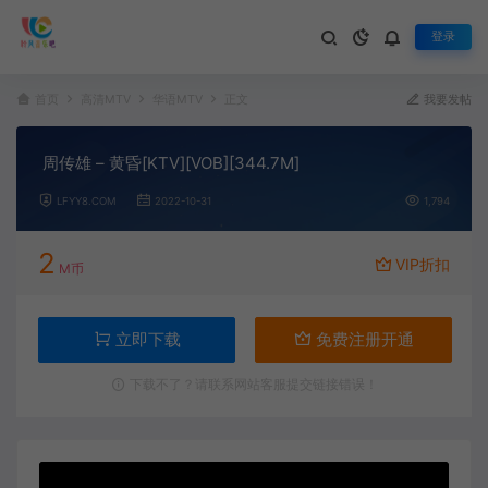
登录
首页
高清MTV
华语MTV
正文
我要发帖
周传雄 – 黄昏[KTV][VOB][344.7M]
LFYY8.COM
2022-10-31
1,794
2
VIP折扣
M币
立即下载
免费注册开通
下载不了？请联系网站客服提交链接错误！