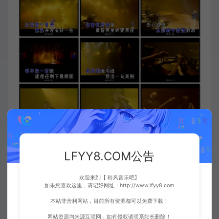
歌曲简介：
LFYY8.COM公告
《黄昏》是由陈信荣作词，
周传雄
作曲、编曲并演唱
欢迎来到【 聆风音乐吧】
的一首歌曲，收录在周传雄在
2000年
12月25日发行
如果您喜欢这里，请记好网址：http://www.lfyy8.com
的专辑《Transfer》中。
本站非营利网站，目前所有资源都可以免费下载！
《黄昏》这首作品是典型的苦情歌，那种苦是凛冽
网站资源均来源互联网，如有侵权请联系站长删除！