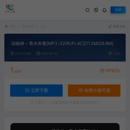
登录
首页
无损音乐
正文
我要发帖
胡杨林 – 香水有毒[MP3-320K/FLAC][11.3M/29.9M]
LFYY8.COM
2022-06-30
1,551
1
VIP折扣
M币
立即下载
免费注册开通
下载不了？请联系网站客服提交链接错误！