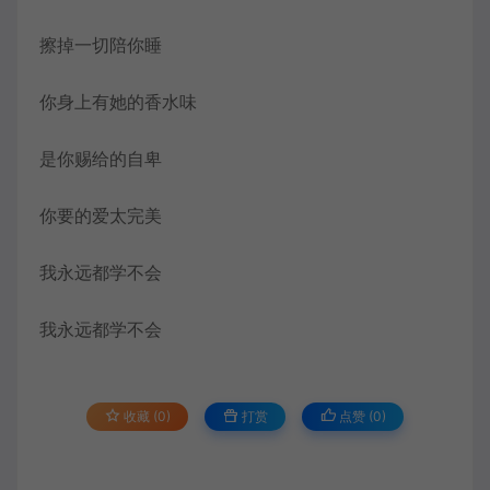
擦掉一切陪你睡
你身上有她的香水味
是你赐给的自卑
你要的爱太完美
我永远都学不会
我永远都学不会
收藏 (0)
打赏
点赞 (
0
)