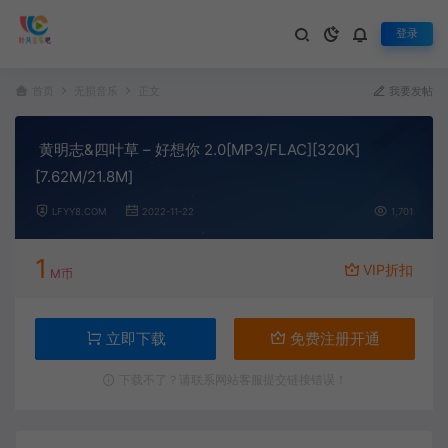
登录
首页
无损音乐
正文
我要发帖
黄明志&四叶草 – 好想你 2.0[MP3/FLAC][320K]
[7.62M/21.8M]
LFYY8.COM
2022-11-22
1,701
1
VIP折扣
M币
立即下载
免费注册开通
下载不了？请联系网站客服提交链接错误！