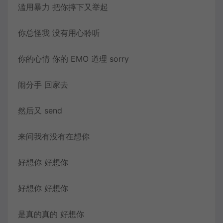
滥用暴力 把你摔下又举起
你总怪我 没有用心聆听
你的心情 你的 EMO 道理 sorry
闹分手 回家去
然后又 send
来问我有没有在想你
好想你 好想你
好想你 好想你
是真的真的 好想你