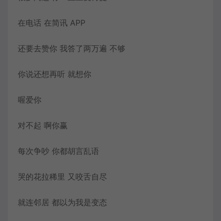
在电话 在简讯 APP
还要去赞你 我答了两万遍 不够
你说还想再听 就想你
喔爱你
对不起 啊你赢
每次争吵 你都胡言乱语
哭的花拉稀里 又咬舌自尽
就连邻居 都以为我是变态