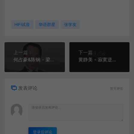
HiFi试音
华语群星
张学友
上一篇：
下一篇：
何占豪&陈钢 - 梁祝(慢四版)[MP3-128K][4.41M]
黄静美 - 寂寞逆流成河[MP3-320K/FLAC][8.56M/24.9M]
发表评论
暂无评论
登录后评论