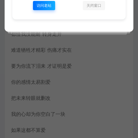
不要真正去爱 OH NO
访问老站
关闭窗口
还要怎样的表白 才不算独白
都怪我没能耐 转身走开
难道牺牲才精彩 伤痛才实在
要为你流下泪来 才证明是爱
你的感情太易割爱
把未来转眼就删改
我的心却为你空白了一块
如果这都不算爱