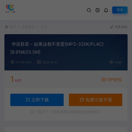
登录
首页
无损音乐
正文
我要发帖
华语群星 – 如果这都不算爱[MP3-320K/FLAC]
[9.91M/23.5M]
LFYY8.COM
2022-12-07
1,046
1
VIP折扣
M币
立即下载
免费注册开通
下载不了？请联系网站客服提交链接错误！