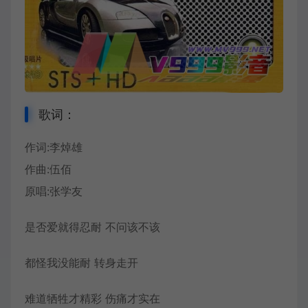
歌词：
作词:李焯雄
作曲:伍佰
原唱:
张学友
是否爱就得忍耐 不问该不该
都怪我没能耐 转身走开
难道牺牲才精彩 伤痛才实在