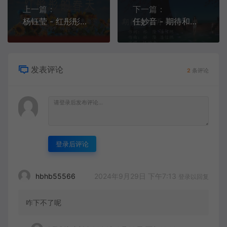
上一篇：
下一篇：
杨钰莹 - 红彤彤的春天[KTV][VOB][200.9M]
任妙音 - 期待和你再相遇[1080P][KTV][MPG][624M]
发表评论
2
条评论
登录后评论
2024年9月29日 下午7:13
hbhb55566
登录以回复
咋下不了呢