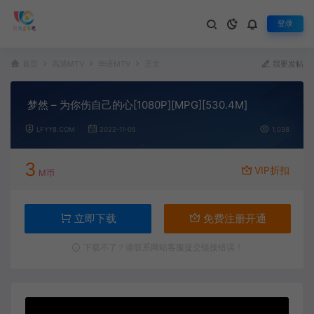
登录
首页
高清MTV
华语MTV
正文
我要发帖
梦然 – 为你伤自己的心[1080P][MPG][530.4M]
LFYY8.COM
2022-11-05
1,038
3
VIP折扣
M币
立即下载
免费注册开通
下载不了？请联系网站客服提交链接错误！