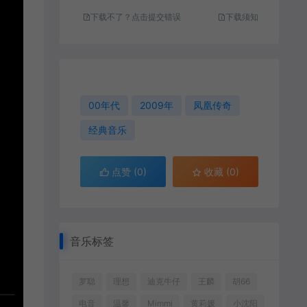
下载不了？点击提交错误
下载须知
00年代
2009年
凤凰传奇
经典音乐
点赞 (
0
)
收藏 (0)
音乐标签
罗聪
理想
迪克牛仔
王麟
胡66
电音
温馨
Mimmi
黄莉媛
小沈阳