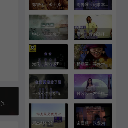
郑智化 – 水手[KTV][VOB][348.7M]
周传雄 – 记事本[KTV][MPG][218M]
钟心 – 江之南[720P][KTV][MPG][304M]
易欣 – 你的选择[KTV][MPG][149.9M]
光良 – 童话[KTV][VOB][238M]
杨钰莹 – 等你一万年[KTV][MPG][149.5M]
王强 – 你把爱情给了谁[KTV][MPG][198M]
付莎莎 – 左手指月(现场版)[1080P][KTV][MPG][429M]
陈慧娴 - 飘雪(97港乐奇妙旅程演唱会)[KTV][VOB][158.1M]
周杰&林心如 – 你是风儿我是沙[KTV][MPG][278M]
谢霆锋 – 只要为你活一天[KTV][VOB][278M]