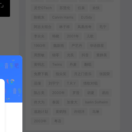
灵空GTech
苏慧伦
任泉
欢快
陈晓东
Calvin Harris
DJSdy
阿吉太组合
林子祥
凤凰传奇
毛宁
李尖尖
韩晓
2001年
儿歌
1993年
魏新雨
严艺丹
华语群星
周慧敏
锦零
光良
抖音
黄静美
黄明志
Twins
丹麦
翻唱
免费下载
指尖笑
月之门音乐
张国荣
花僮
刘宇宁
T.R.Y
情歌对唱
陈占美
2000年
罗晋
胡夏
易欣
佟大为
泰国
加拿大
Iselin Solheim
逃跑计划
黄鹤翔
许绍洋
马琳
2003年
粤语