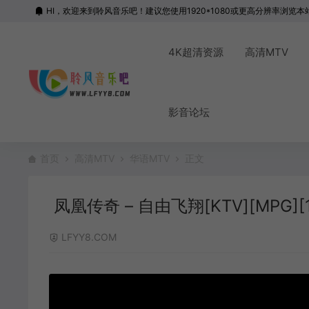
HI，欢迎来到聆风音乐吧！建议您使用1920*1080或更高分辨率浏览本
4K超清资源
高清MTV
影音论坛
首页
高清MTV
华语MTV
正文
凤凰传奇 – 自由飞翔[KTV][MPG][1
LFYY8.COM