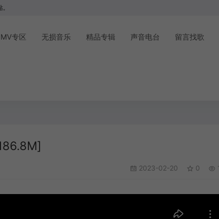
站。
MV专区
无损音乐
精品专辑
声音电台
留言找歌
86.8M]
2023-02-20
0