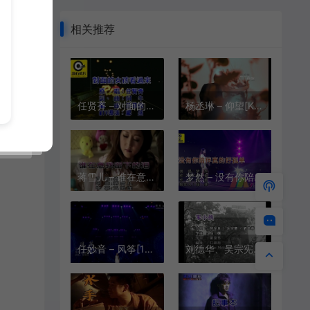
相关推荐
任贤齐 – 对面的女孩看过来[KTV][MPG][145M]
杨丞琳 – 仰望[KTV][VOB][173M]
蒋雪儿 – 谁在意我留下的泪[KTV][MPG][210.6M]
梦然 – 没有你陪伴真的好孤单[KTV][MPG][1080P][526.0M]
任妙音 – 风筝[1080P][KTV][MPG][589M]
刘德华、吴宗宪、柯受良 – 笨小孩[KTV][MPG][149M]