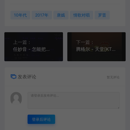
10年代
2017年
唐嫣
情歌对唱
罗晋
上一篇：
下一篇：
任妙音 - 怎能把你忘[1080P][KTV][MPG][493M]
腾格尔 - 天堂[KTV][VOB][205M]
发表评论
暂无评论
登录后评论