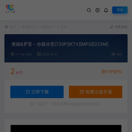
登录
首页
高清MTV
华语MTV
正文
我要发帖
唐嫣&罗晋 – 你最珍贵[720P][KTV][MPG][223M]
LFYY8.COM
2025-10-17
484
2
VIP折扣
M币
立即下载
免费注册开通
下载不了？请联系网站客服提交链接错误！