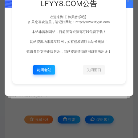
LFYY8.COM公告
欢迎来到【 聆风音乐吧】
如果您喜欢这里，请记好网址：http://www.lfyy8.com
本站非营利网站，目前所有资源都可以免费下载！
网站资源均来源互联网，如有侵权请联系站长删除！
敬请各位支持正版音乐，网站资源请勿商用或非法用途！
歌曲简介：
访问老站
关闭窗口
在
2017年
底春晚演唱会的时候，
罗晋
贴心牵手
唐嫣
合
唱《你最珍贵》。
收藏 (0)
打赏
点赞 (
0
)