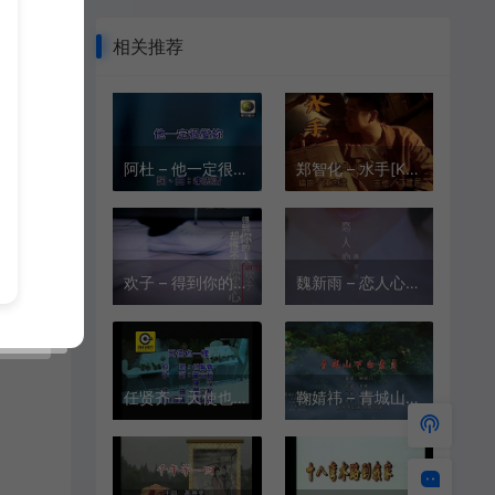
相关推荐
阿杜 – 他一定很爱你[KTV][MPG][148M]
郑智化 – 水手[KTV][VOB][348.7M]
欢子 – 得到你的人却得不到你的心[KTV][VOB][248.4M]
魏新雨 – 恋人心[1080P][KTV][MPG][641.1M]
任贤齐 – 天使也一样[KTV][MPG][251M]
鞠婧祎 – 青城山下白素贞[720P][KTV][MPG][123M]