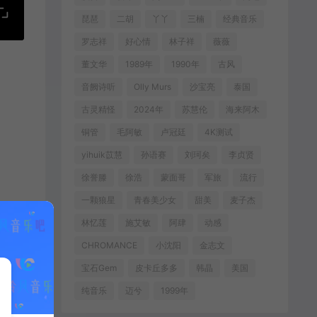
琵琶
二胡
丫丫
三楠
经典音乐
罗志祥
好心情
林子祥
薇薇
董文华
1989年
1990年
古风
音阙诗听
Olly Murs
沙宝亮
泰国
古灵精怪
2024年
苏慧伦
海来阿木
铜管
毛阿敏
卢冠廷
4K测试
yihuik苡慧
孙语赛
刘珂矣
李贞贤
徐誉滕
徐浩
蒙面哥
军旅
流行
一颗狼星
青春美少女
甜美
麦子杰
林忆莲
施艾敏
阿肆
动感
CHROMANCE
小沈阳
金志文
宝石Gem
皮卡丘多多
韩晶
美国
纯音乐
迈兮
1999年