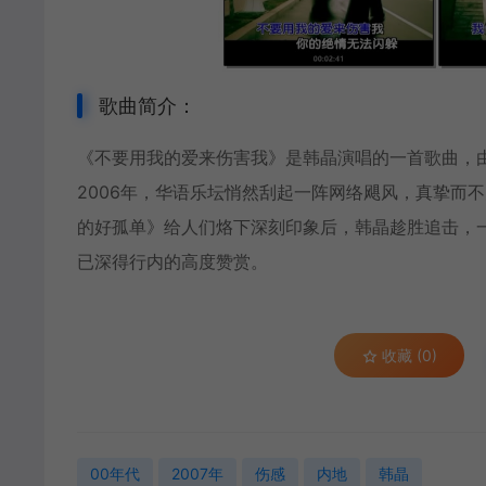
歌曲简介：
《不要用我的爱来伤害我》是
韩晶
演唱的一首歌曲，
2006年，华语乐坛悄然刮起一阵网络飓风，真挚而
的好孤单》给人们烙下深刻印象后，韩晶趁胜追击，
已深得行内的高度赞赏。
收藏 (0)
00年代
2007年
伤感
内地
韩晶