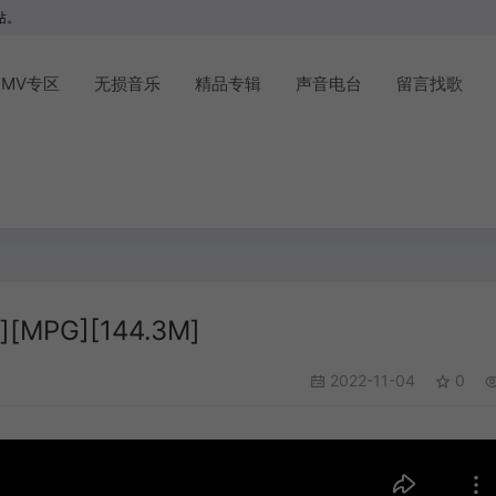
站。
MV专区
无损音乐
精品专辑
声音电台
留言找歌
PG][144.3M]
2022-11-04
0