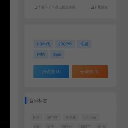
下载不了？点击提交错误
下载须知
00年代
2007年
伤感
内地
韩晶
点赞 (
1
)
收藏 (0)
音乐标签
BY2
2016年
陈艺鹏
v flower
演奏
新年
陶钰玉
1993年
内地