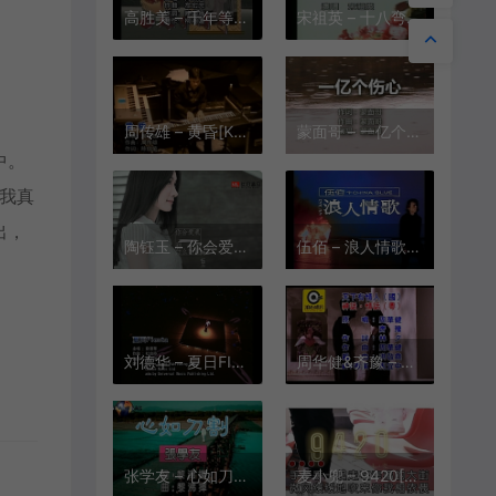
高胜美 – 千年等一回[KTV][MPG][207M]
宋祖英 – 十八弯水路到我家[KTV][VOB][164M]
周传雄 – 黄昏[KTV][VOB][344.7M]
蒙面哥 – 一亿个伤心[KTV][MPG][166.4M]
中。
我真
出，
陶钰玉 – 你会爱我到什么时候[1080P][KTV][MPG][466M]
伍佰 – 浪人情歌[KTV][MPG][168M]
刘德华 – 夏日FIESTA(演唱会)[粤语][KTV][MPG][185M]
周华健&齐豫 – 天下有情人(国语)[KTV][VOB][203.6M]
张学友 – 心如刀割[KTV][MPG][183.3M]
麦小兜 – 9420[KTV][MPG][184M]