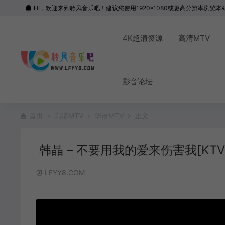
HI，欢迎来到聆风音乐吧！建议您使用1920*1080或更高分辨率浏览本
4K超清资源
高清MTV
影音论坛
首页
高清MTV
华语MTV
正文
韩晶 – 不要用我的爱来伤害我[KTV][M
LFYY8.COM