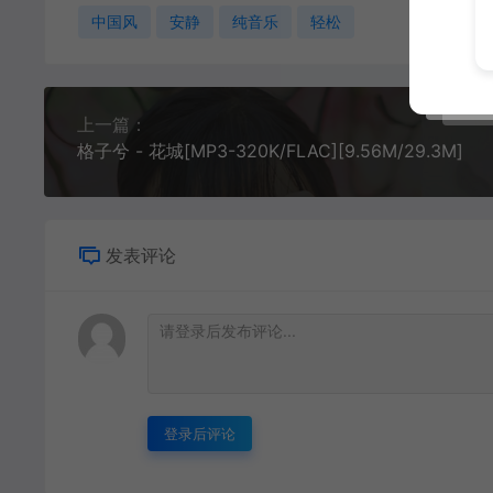
中国风
安静
纯音乐
轻松
上一篇：
格子兮 - 花城[MP3-320K/FLAC][9.56M/29.3M]
发表评论
登录后评论