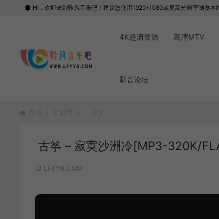
HI，欢迎来到聆风音乐吧！建议您使用1920*1080或更高分辨率浏览本
4K超清资源
高清MTV
影音论坛
首页
无损音乐
正文
古筝 – 寂寞沙洲冷[MP3-320K/FLAC
LFYY8.COM