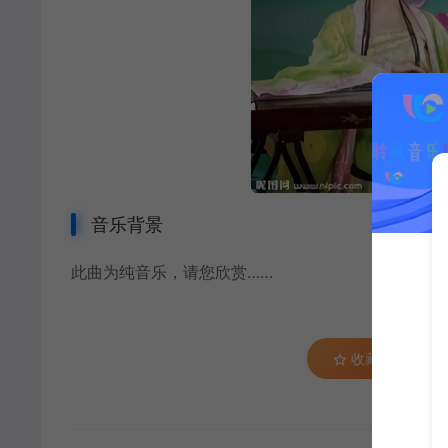
音乐背景
此曲为
纯音乐
，请您欣赏……
收藏 (0)