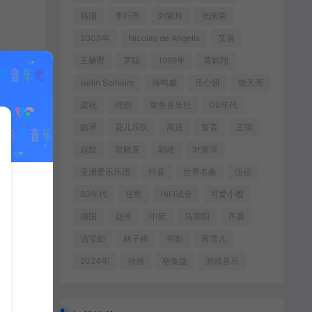
韩国
李行亮
刘紫玲
张国荣
2000年
Nicolas de Angelis
艾辰
王赫野
罗聪
1999年
黄鹤翔
Iselin Solheim
海鸣威
庄心妍
饶天亮
梁祝
理想
章鱼音乐社
00年代
扬琴
花儿乐队
高进
誓言
王琪
赵默
范晓萱
郭峰
叶斯淳
亚洲爱乐乐团
抖音
世界名曲
伍佰
80年代
任然
HiFi试音
可爱小樱
德国
赵传
中阮
马雨阳
齐晨
汤宝如
林子祥
何影
蒋雪儿
2024年
动感
骆集益
游戏音乐