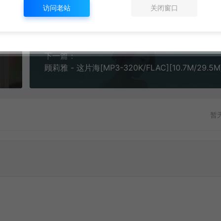
访问老站
关闭窗口
下一篇：
顾莉雅 - 这片海[MP3-320K/FLAC][10.7M/29.5M
暂