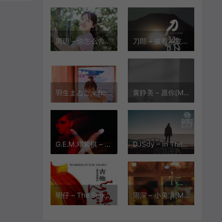
周玥 – 你怎么舍得我难过[MP3-320K/FLAC][5.77M/11.7M]
刀郎 – 披着羊皮的狼[MP3-320K/FLAC][17.2M/45.4M]
羽生まゐご,v flower – ハレハレヤ(朗朗晴天)[MP3-320K][8.08M]
黄静美 – 愿你[MP3-320K/FLAC][8.77M/24.1M]
G.E.M.邓紫棋 – 泡沫[MP3-320K/FLAC][10.1M/25.2M]
DJSdy – In The End (EA7版)[MP3-320K/FLAC][320K][9.08M/21.4M]
明仔 – The Sounds Of Silence (寂静之声)[MP3-320K/FLAC][9.63M/25.1M]
周深 – 小美满[MP3-320K/FLAC/HIRES][8.34M/23.8M/44.5M]