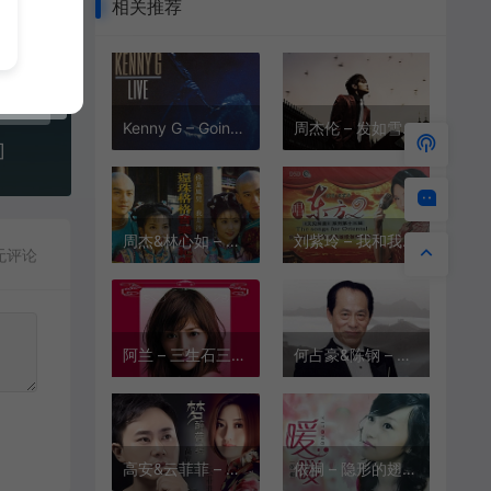
相关推荐
Kenny G – Going Home(回家)[MP3-320K/FLAC][13.1M/33.4M]
周杰伦 – 发如雪[MP3-320K/FLAC][11.4M/34.7M]
]
周杰&林心如 – 你是风儿我是沙[MP3-320K/FLAC][11.1M/29.6M]
刘紫玲 – 我和我的祖国[MP3-320K/FLAC][8.67M/20.6M]
无评论
阿兰 – 三生石三生路[MP3-320K/FLAC][11.6M/33.5M]
何占豪&陈钢 – 梁祝(慢四版)[MP3-128K][4.41M]
高安&云菲菲 – 梦醉荷塘[MP3-320K/FLAC][9.99M/29.0M]
依桐 – 隐形的翅膀[MP3-320K/FLAC][9.19M/24.3M]