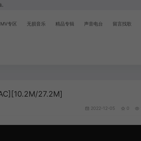
站。
MV专区
无损音乐
精品专辑
声音电台
留言找歌
][10.2M/27.2M]
2022-12-05
0