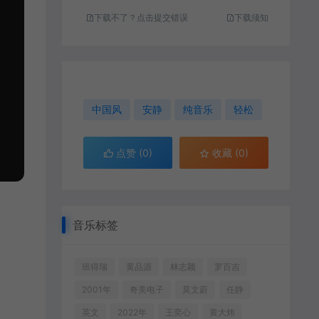
下载不了？点击提交错误
下载须知
中国风
安静
纯音乐
轻松
点赞 (
0
)
收藏 (0)
音乐标签
班得瑞
黄品源
林志颖
罗百吉
2001年
奇美电子
莫文蔚
任静
英文
2022年
王奕心
黄大炜