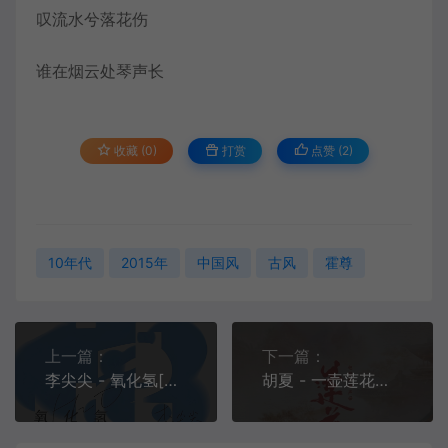
叹流水兮落花伤
谁在烟云处琴声长
收藏 (0)
打赏
点赞 (
2
)
10年代
2015年
中国风
古风
霍尊
上一篇：
下一篇：
李尖尖 - 氧化氢[MP3-320K/FLAC/HIRES][5.27M/14.3M/26.2M]
胡夏 - 一壶莲花醉[MP3-320K/FLAC][9.31M/24.3M]