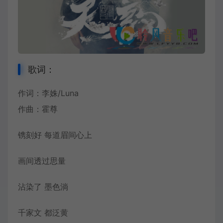
歌词：
作词：李姝/Luna
作曲：
霍尊
镌刻好 每道眉间心上
画间透过思量
沾染了 墨色淌
千家文 都泛黄