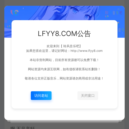
夜静谧 窗纱微微亮
拂袖起舞于梦中妩媚
LFYY8.COM公告
相思蔓上心扉
欢迎来到【 聆风音乐吧】
如果您喜欢这里，请记好网址：http://www.lfyy8.com
她眷恋 梨花泪
本站非营利网站，目前所有资源都可以免费下载！
静画红妆等谁归
网站资源均来源互联网，如有侵权请联系站长删除！
敬请各位支持正版音乐，网站资源请勿商用或非法用途！
空留伊人徐徐憔悴
访问老站
关闭窗口
啊 胭脂香味
卷珠帘 是为谁
啊 不见高轩