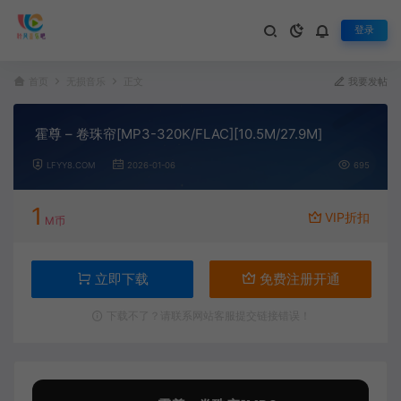
登录
首页
无损音乐
正文
我要发帖
霍尊 – 卷珠帘[MP3-320K/FLAC][10.5M/27.9M]
LFYY8.COM
2026-01-06
695
1
VIP折扣
M币
立即下载
免费注册开通
下载不了？请联系网站客服提交链接错误！