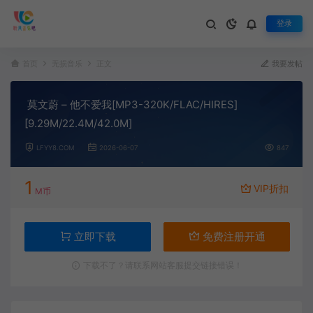
登录
首页
无损音乐
正文
我要发帖
莫文蔚 – 他不爱我[MP3-320K/FLAC/HIRES]
[9.29M/22.4M/42.0M]
LFYY8.COM
2026-06-07
847
1
VIP折扣
M币
立即下载
免费注册开通
下载不了？请联系网站客服提交链接错误！