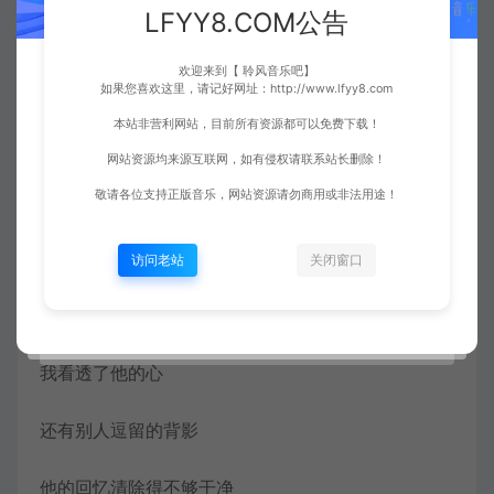
LFYY8.COM公告
演的全是他和她的电影
欢迎来到【 聆风音乐吧】
他不爱我
如果您喜欢这里，请记好网址：http://www.lfyy8.com
本站非营利网站，目前所有资源都可以免费下载！
尽管如此
网站资源均来源互联网，如有侵权请联系站长删除！
敬请各位支持正版音乐，网站资源请勿商用或非法用途！
他还是赢走了我的心
我知道他不爱我
访问老站
关闭窗口
他的眼神说出他的心
我看透了他的心
还有别人逗留的背影
他的回忆清除得不够干净