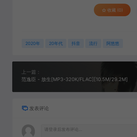
收藏 (0)
2020年
20年代
抖音
流行
阿悠悠
上一篇：
范逸臣 - 放生[MP3-320K/FLAC][10.5M/29.2M]
发表评论