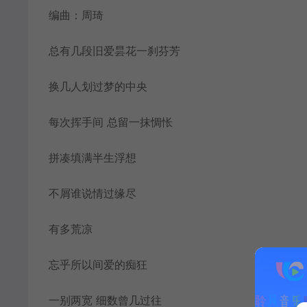
编曲：周琦
总有几段旧爱昙花一刹芬芳
换几人划过梦的中央
每次挥手间 总留一抹惆怅
拼凑填满半生浮想
不屑谁说情过缘尽
有多荒凉
忘乎所以间爱的痴狂
一别两宽 细数曾几过往