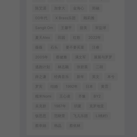
陈艾湄
加拿大
金海心
郑融
00年代
X Brass乐团
顾莉雅
Sangit Om
王馨平
甜美
宋盐球
夏天Alex
田园
红歌
2022年
薇薇
石头
要不要买菜
汪睿
2005年
蔡健雅
满文军
展展与罗罗
逃跑计划
林志颖
张碧晨
二胡
薛之谦
经典音乐
新年
英文
本兮
罗宾
结婚
1992年
日本
黄霑
糯米Nomi
王心凌
齐豫
BY2
吴克群
1987年
玥夏
克罗地亚
饭思思
范晓萱
飞儿乐团
L(桃籽)
蔡幸娟
韩晶
蔡依林