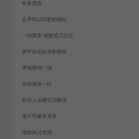
有多荒凉
忘乎所以间爱的痴狂
一别两宽 细数曾几过往
梦中你还如当初模样
早知惊鸿一场
何必情深一往
昨日人去楼空泪微凉
道不尽缘本无常
情如风过水淌