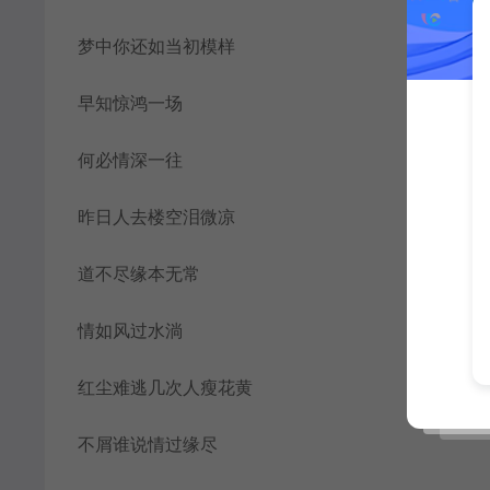
梦中你还如当初模样
早知惊鸿一场
何必情深一往
昨日人去楼空泪微凉
道不尽缘本无常
情如风过水淌
红尘难逃几次人瘦花黄
不屑谁说情过缘尽