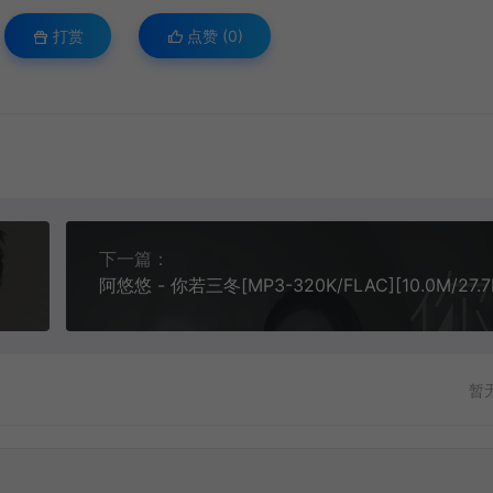
打赏
点赞 (
0
)
下一篇：
阿悠悠 - 你若三冬[MP3-320K/FLAC][10.0M/27.7
暂