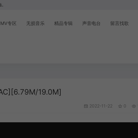
站。
MV专区
无损音乐
精品专辑
声音电台
留言找歌
][6.79M/19.0M]
2022-11-22
0