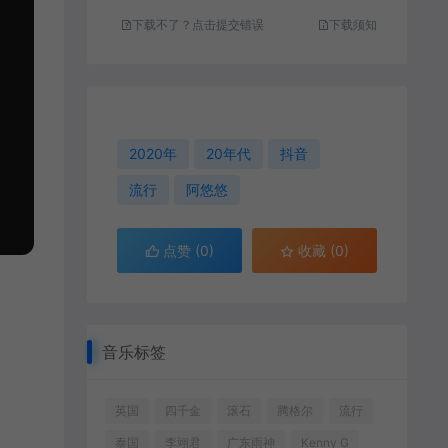
下载不了？点击提交错误
下载须知
2020年
20年代
抖音
流行
阿悠悠
点赞 (
0
)
收藏 (0)
音乐标签
英国
四千金
滚石
腾格尔
流行
泰国
李翊君
广东雨神
Kenny G