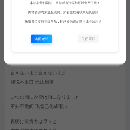
本站非营利网站，目前所有资源都可以免费下载！
燃烧着的业火
网站资源均来源互联网，如有侵权请联系站长删除！
敬请各位支持正版音乐，网站资源请勿商用或非法用途！
さぁ縁の垣根を超えて
来吧 越过因缘之壁
访问老站
关闭窗口
貴方をもっと知りたい
我想更加的了解你
言えないまま言えないまま
却说不出口 无法启齿
いつの間にか雪は雨になりました
不知不觉间 飞雪已化成雨点
夜明け前貴方は早々と