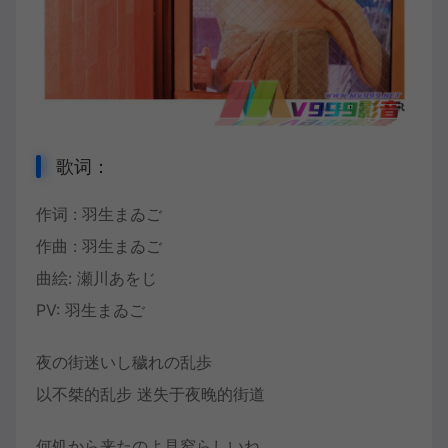
歌词：
作词 :
羽生まゐご
作曲 : 羽生まゐご
曲絵: 瀬川あをじ
PV: 羽生まゐご
夜の街迷いし穢れの乱歩
以不桀的乱步 迷失于夜晚的街道
何処から来たのよ見窄らしいね