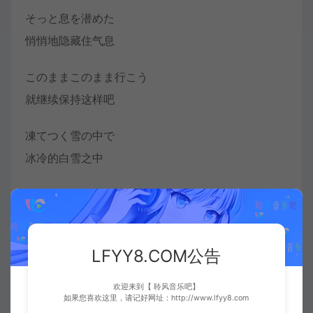
そっと息を潜めた
悄悄地隐藏住气息
このままこのまま行こう
就继续保持这样吧
凍てつく雪の中で
冰冷的白雪之中
確かな熱を帯びた
确实夹带着热度
LFYY8.COM公告
呼吸をして声を焼いて
每一次呼吸 都灼烧着声音
欢迎来到【 聆风音乐吧】
如果您喜欢这里，请记好网址：http://www.lfyy8.com
燃えた燃えた禊の火