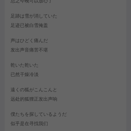
总之今晚可以放心了
足跡は雪が消していた
足迹已被白雪掩盖
声はひどく痛んだ
发出声音痛苦不堪
乾いた乾いた
已然干燥冷淡
遠くの狐がこんこんと
远处的狐狸正发出声响
僕たちを探しているようだ
似乎是在寻找我们