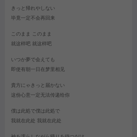
きっと帰れやしない
毕竟一定不会再回来
このまま このまま
就这样吧 就这样吧
いつか夢で会えても
即使有朝一日在梦里相见
貴方にゃきっと届かない
这份心意一定无法传递给你
僕は此処で僕は此処で
我就在此处 我就在此处
袖を濡らしながら帰りを待つだけ