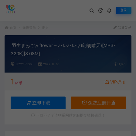
登录
首页
无损音乐
正文
我要发帖
羽生まゐご,v flower – ハレハレヤ(朗朗晴天)[MP3-
320K][8.08M]
LFYY8.COM
2022-12-05
1,120
1
VIP折扣
M币
立即下载
免费注册开通
下载不了？请联系网站客服提交链接错误！