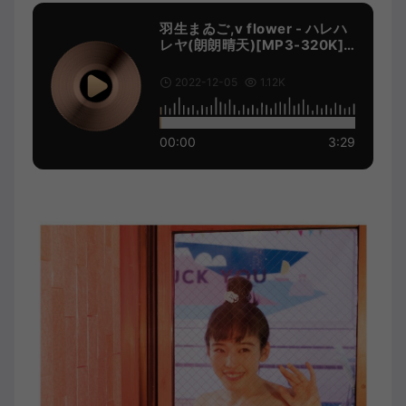
羽生まゐご,v flower - ハレハ
レヤ(朗朗晴天)[MP3-320K]
[8.08M]
2022-12-05
1.12K
00:00
3:29