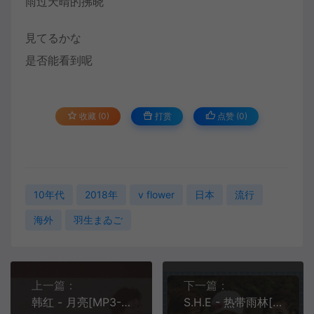
雨过天晴的拂晓
見てるかな
是否能看到呢
收藏 (0)
打赏
点赞 (
0
)
10年代
2018年
v flower
日本
流行
海外
羽生まゐご
上一篇：
下一篇：
韩红 - 月亮[MP3-320K/FLAC][10.6M/28.9M]
S.H.E - 热带雨林[MP3-320K/FLAC][10.8M/29.5M]