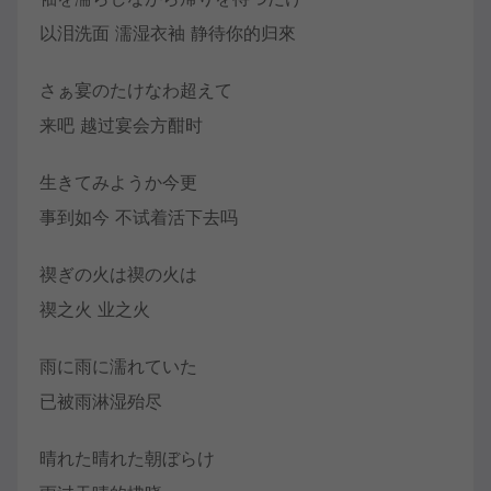
以泪洗面 濡湿衣袖 静待你的归來
さぁ宴のたけなわ超えて
来吧 越过宴会方酣时
生きてみようか今更
事到如今 不试着活下去吗
禊ぎの火は禊の火は
禊之火 业之火
雨に雨に濡れていた
已被雨淋湿殆尽
晴れた晴れた朝ぼらけ