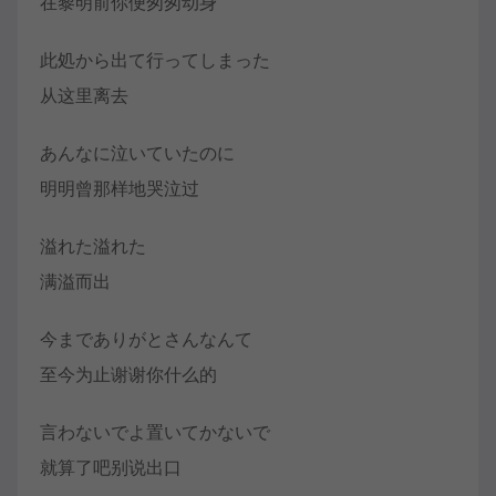
在黎明前你便匆匆动身
此処から出て行ってしまった
从这里离去
あんなに泣いていたのに
明明曾那样地哭泣过
溢れた溢れた
满溢而出
今までありがとさんなんて
至今为止谢谢你什么的
言わないでよ置いてかないで
就算了吧别说出口