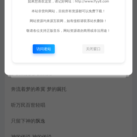
如果您喜欢这里，请记好网址：http://www.lfyy8.com
呼唤中有我
本站非营利网站，目前所有资源都可以免费下载！
网站资源均来源互联网，如有侵权请联系站长删除！
喜怒哀乐都是歌
敬请各位支持正版音乐，网站资源请勿商用或非法用途！
看千古烟波浩荡
访问老站
关闭窗口
奔流着梦的希冀
梦的嘱托 梦的嘱托
奔流着梦的希冀 梦的嘱托
听万民百世轻唱
只留下神的飘逸
神的传说 神的传说