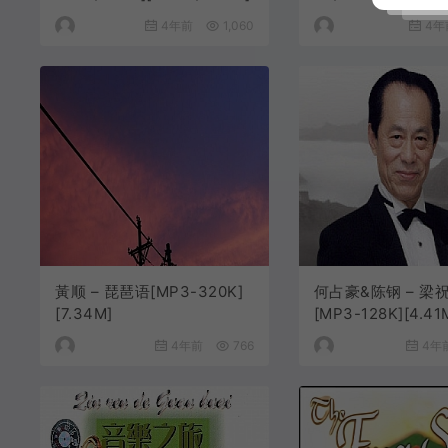
4年前
1,060
4年
黃顺 – 琵琶语[MP3-320K]
何占豪&陈钢 – 梁祝
[7.34M]
[MP3-128K][4.41
4年前
766
4年