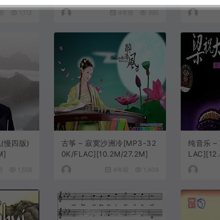
FLAC][9.63M/25.1M]
前
1,112
4年前
995
(慢四版)
古筝 – 寂寞沙洲冷[MP3-32
纯音乐 – 
M]
0K/FLAC][10.2M/27.2M]
LAC][12
前
1,558
4年前
1,409