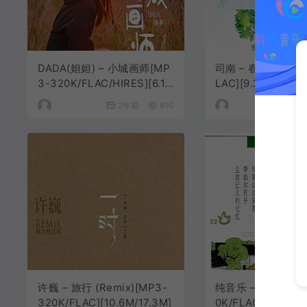
DADA(妲妲) – 小城画师[MP
司南 – 春三月[MP3
3-320K/FLAC/HIRES][6.10
LAC][9.21M/24.0
M/17.8M/31.9M]
2年前
810
2年
许巍 – 旅行 (Remix)[MP3-
纯音乐 – 在水中央[
320K/FLAC][10.6M/17.3M]
0K/FLAC][7.65M/2