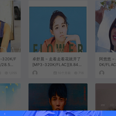
-320K/F
卓舒晨 – 走着走着花就开了
阿悠悠 –
/28.5M/
[MP3-320K/FLAC][8.84M/
0K/FLAC
27.8M]
前
1,055
10个月前
716