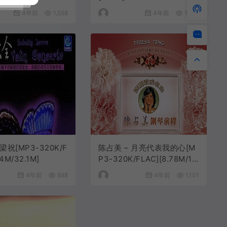
4年前
1,558
4年前
1,296
梁祝[MP3-320K/F
陈占美 – 月亮代表我的心[M
.4M/32.1M]
P3-320K/FLAC][8.78M/18.
6M]
4年前
888
4年前
1,101