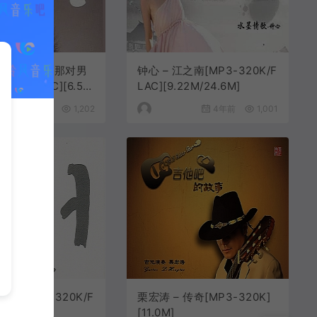
– 坐在巷口的那对男
钟心 – 江之南[MP3-320K/F
20K/FLAC][6.50
LAC][9.22M/24.6M]
]
4年前
1,202
4年前
1,001
琶语[MP3-320K/F
栗宏涛 – 传奇[MP3-320K]
.1M/20.6M]
[11.0M]