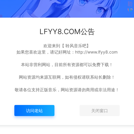
-320K/F
李荣浩 – 乌梅子酱[MP3-32
自然卷 
LFYY8.COM公告
M]
0K/FLAC][9.99M/30.4M]
女[MP3-3
M/13.8M
欢迎来到【 聆风音乐吧】
前
1,516
4年前
1,736
如果您喜欢这里，请记好网址：http://www.lfyy8.com
本站非营利网站，目前所有资源都可以免费下载！
网站资源均来源互联网，如有侵权请联系站长删除！
敬请各位支持正版音乐，网站资源请勿商用或非法用途！
访问老站
关闭窗口
MP3-32
明仔 – The Sounds Of Sile
林海 – 琵
1.1M]
nce (寂静之声)[MP3-320K/
LAC][10