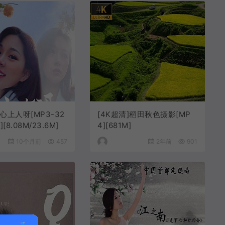
 心上人呀[MP3-32
[4K超清]稻田秋色摄影[MP
][8.08M/23.6M]
4][681M]
10个月前
457
2年前
901