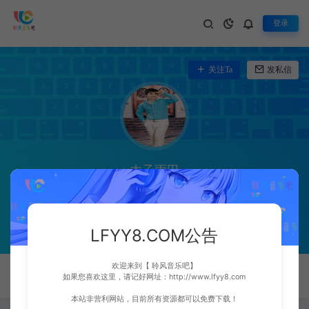
登录
关注Ta
发私信
木子雨田
阿雷网络科技 WWW.LLT188.COM
LFYY8.COM公告
欢迎来到【 聆风音乐吧】
文章 0
人气 200
收藏 3
评论 0
如果您喜欢这里，请记好网址：http://www.lfyy8.com
本站非营利网站，目前所有资源都可以免费下载！