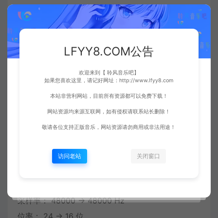
[视频信息]
视频编码： AVC1 – 内置 FFmpeg 解码器(h264,
LFYY8.COM公告
Thread Frame)
输入格式： AVC1(24 bits)
欢迎来到【 聆风音乐吧】
输入尺寸： 3840 × 1600(2.4:1)
如果您喜欢这里，请记好网址：http://www.lfyy8.com
输出格式： NV12(12 bits)
本站非营利网站，目前所有资源都可以免费下载！
输出尺寸： 3840 × 1600(2.4:1)
网站资源均来源互联网，如有侵权请联系站长删除！
帧率： 60
敬请各位支持正版音乐，网站资源请勿商用或非法用途！
[音频信息]
访问老站
关闭窗口
音频编码： FLAC Framed(0x1541c5c0) –
OpenCodec(FLAC Decoder)
采样率： 48000 -> 48000 Hz
位率： 24 -> 16 位