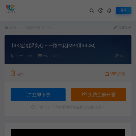
登录
首页
4K超清资源
正文
我要发帖
[4K超清]温奕心 – 一路生花[MP4][440M]
LFYY8.COM
2026-04-01
633
3
VIP折扣
M币
立即下载
免费注册开通
下载不了？请联系网站客服提交链接错误！