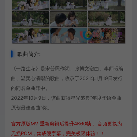
歌曲简介:
《一路生花》是宋普照作词、张博文谱曲、李师珏编
曲、
温奕心
演唱的歌曲，收录于
2021年
1月19日发行
的同名单曲碟中。
2022年10月9日，该曲获得星光盛典“年度华语金曲
原创最佳金曲”奖。
官方原版MV 重新剪辑后提升4K60帧， 音频更换为
无损PCM，集成硬字幕，完美极限体验！！