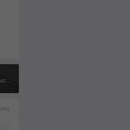
L(桃籽)、周林枫、三楠 - 晚风作酒[MP3-320K/FLAC/HIRES][6.61M/19.8M/35.1M]
无评论