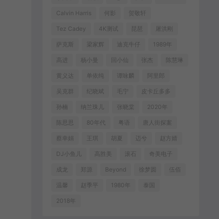
Calvin Harris
何影
贺敬轩
Tez Cadey
4K测试
琵琶
屠洪刚
萨克斯
梁家辉
迪克牛仔
1989年
高进
杨小曼
回小仙
张杰
陈慧琳
黄义达
单依纯
谭咏麟
阿里郎
吴克群
纪晓斌
毛宁
皮卡丘多多
孙楠
纳兰珠儿
张晓棠
2020年
陈思思
80年代
粤语
唐人街探案
蔡幸娟
王琪
胡夏
迈兮
赵方婧
DJ小鱼儿
高胜美
滚石
奇美电子
成龙
郑源
Beyond
徐梦圆
伍佰
温馨
赵季平
1980年
泰国
2018年