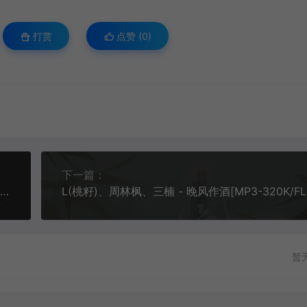
打赏
点赞 (
0
)
下一篇：
DADA(妲妲)&蒙面哥 - 爱你一辈子我愿意[MP3-320K/FLAC][11.1M/30.0M]
暂