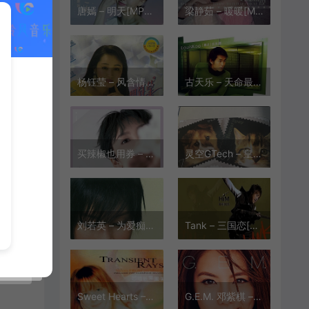
唐嫣 – 明天[MP3-320K/FLAC][7.47M/18.5M]
梁静茹 – 暖暖[MP3-320K/FLAC][9.42M/28.1M]
杨钰莹 – 风含情水含笑[MP3-320K/FLAC][10.2M/26.7M]
古天乐 – 天命最高[MP3-320K/FLAC][7.58M/21.5M]
买辣椒也用券 – 起风了[MP3-320K/FLAC][12.6M/40.1M]
灵空GTech – 皇家萌卫[MP3-320K/FLAC][8.89M/17.7M]
刘若英 – 为爱痴狂[MP3-320K/FLAC][12.0M/27.3M]
Tank – 三国恋[MP3-320K/FLAC][9.5M/31.6M]
Sweet Hearts – I’ve Never Been to Me[MP3-320K/FLAC][7.99M/20.4M]
G.E.M. 邓紫棋 – 来自天堂的魔鬼[MP3-320K/FLAC][9.67M/28.8M]