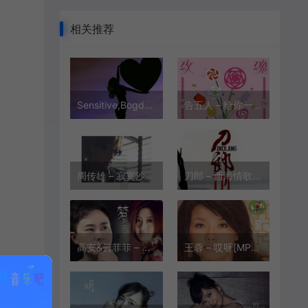
相关推荐
Sensitive,Bogdan Bondarenko – Remember(记住)(Original Mix)[MP3-320K/FLAC][12.9M/36.8M]
告五人 – 给你一瓶魔法药水[MP3-320K/FLAC][10.1M/33.5M]
周传雄 – 寂寞沙洲冷[MP3-320K/FLAC][10.5M/30.9M]
刀郎 – 西海情歌[MP3-320K/FLAC][13.3M/28.6M]
高安&云菲菲 – 梦醉荷塘[MP3-320K/FLAC][9.99M/29.0M]
王蓉 – 哎呀[MP3-320K/FLAC][8.57M/27.5M]