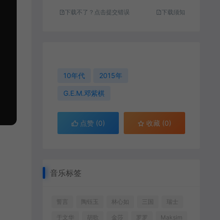
下载不了？点击提交错误
下载须知
10年代
2015年
G.E.M.邓紫棋
点赞 (
0
)
收藏 (0)
音乐标签
誓言
陶钰玉
林心如
三国
瑞士
于文华
胡歌
金莎
罗罗
Maksim