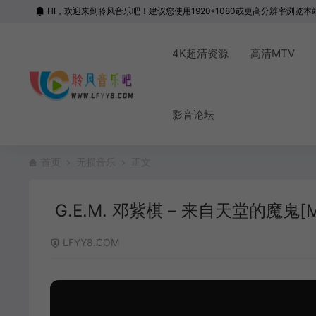
HI，欢迎来到聆风音乐吧！建议您使用1920*1080或更高分辨率浏览本
4K超清资源
高清MTV
影音论坛
首页
无损音乐
正文
G.E.M. 邓紫棋 – 来自天堂的魔鬼[MP3
LFYY8.COM