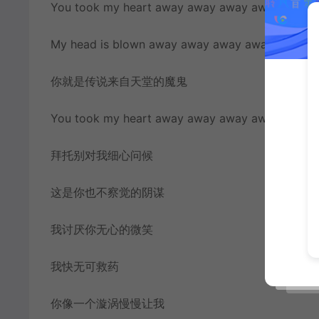
You took my heart away away away away
My head is blown away away away away
你就是传说来自天堂的魔鬼
You took my heart away away away away away
拜托别对我细心问候
这是你也不察觉的阴谋
我讨厌你无心的微笑
我快无可救药
你像一个漩涡慢慢让我