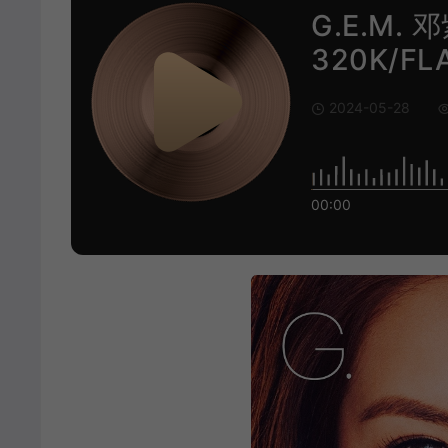
G.E.M.
320K/FLA
2024-05-28
00:00