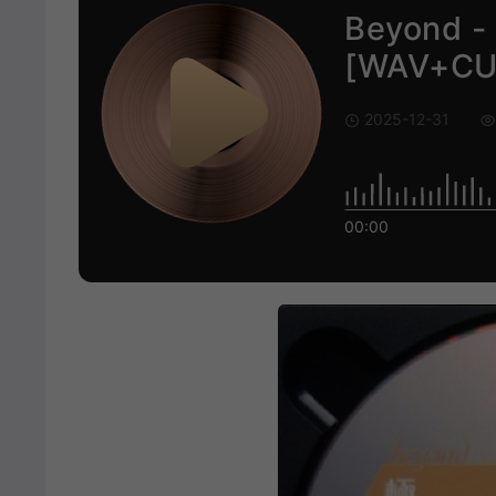
Beyond
[WAV+CU
2025-12-31
00:00