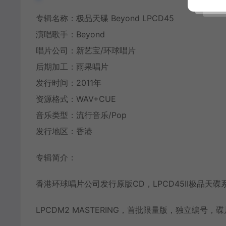
专辑名称：极品天碟
Beyond
LPCD45
演唱歌手：Beyond
唱片公司：新艺宝/环球唱片
后期加工：雨果唱片
发行时间：
2011年
资源格式：WAV+CUE
音乐类型：流行音乐/Pop
发行地区：香港
专辑简介：
香港环球唱片公司发行原版CD，LPCD45II极品天
LPCDM2 MASTERING，首批限量版，独立编号，