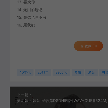
13. 喜欢你
14. 无泪的遗憾
15. 是错也再不分
16. 愿我能
收藏 (0)
10年代
2011年
Beyond
专辑
港台
粤
上一篇：
黄莉媛 - 媛音 民歌篇DSDHIFI版[WAV+CUE][524M]