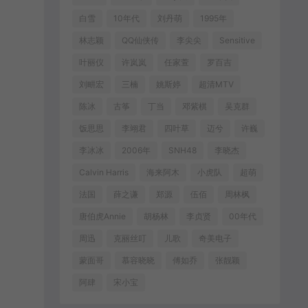
白雪
10年代
刘丹萌
1995年
林志颖
QQ仙侠传
李尖尖
Sensitive
叶丽仪
许岚岚
任家萱
罗百吉
刘畊宏
三楠
姚斯婷
超清MTV
陈冰
古筝
丁当
邓紫棋
吴克群
饭思思
李翊君
四叶草
迈兮
许巍
李冰冰
2006年
SNH48
李晓杰
Calvin Harris
海来阿木
小虎队
超萌
法国
薛之谦
郑源
伍佰
周林枫
唐伯虎Annie
胡杨林
李贞贤
00年代
周迅
克丽丝叮
儿歌
奇美电子
蒙面哥
慕容晓晓
傅如乔
张靓颖
阿肆
宋小宝