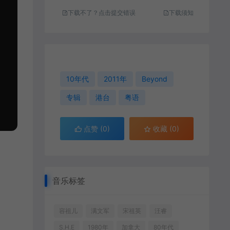
下载不了？点击提交错误
下载须知
10年代
2011年
Beyond
专辑
港台
粤语
点赞 (
0
)
收藏 (0)
音乐标签
容祖儿
满文军
宋祖英
汪睿
S.H.E
1980年
加拿大
80年代