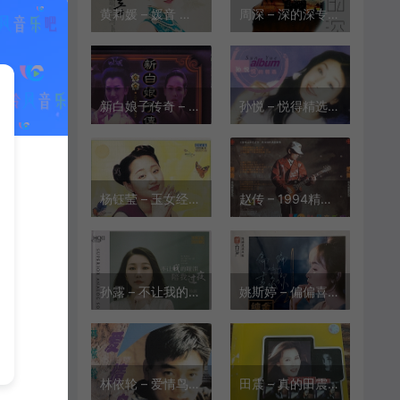
黄莉媛 – 媛音 民歌篇DSDHIFI版[WAV+CUE][524M]
周深 – 深的深专辑[FLAC][308M]
新白娘子传奇 – 电视原声带[MP3+WAV+CUE][446M]
孙悦 – 悦得精选2004[WAV+CUE][688M]
杨钰莹 – 玉女经典金曲选集[WAV+CUE][WAV][504M]
赵传 – 1994精挑细选精选集[滚石唱片][WAV+CUE][524M]
孙露 – 不让我的眼泪陪我过夜HQⅡ[WAV+CUE][451M]
姚斯婷 – 偏偏喜欢你 2023头版限量24K金碟[WAV+CUE][515M]
林依轮 – 爱情鸟原版CD转录[WAV+CUE][281M]
田震 – 真的田震精品集[MP3+WAV+CUE][451M]