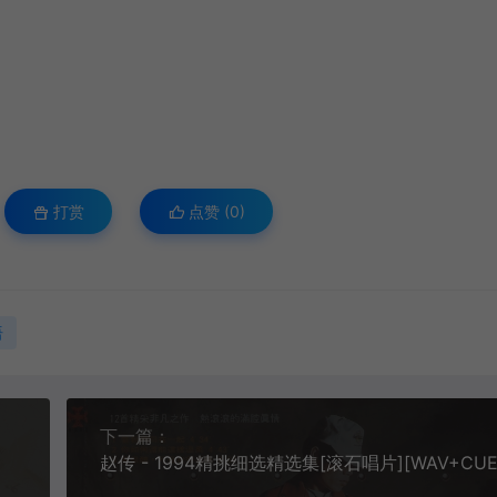
打赏
点赞 (
0
)
语
下一篇：