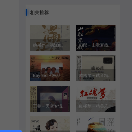
相关推荐
姚斯婷 – 满江红HQ 头版限量[WAV+CUE]
刀郎 – 山歌寥哉专辑2023+伴奏[FLAC+MP3][782M]
Beyond – 极品天碟 LPCD45II首批限量版[WAV+CUE][749M]
腾格尔 – 试音精选[WAV+CUE][618M]
王菲 – 天空专辑 24K金碟收藏版[WAV+MP3][451M]
红楼梦 – 精美乐曲黑胶正版CD原抓双碟装[WAV+CUE][660M]