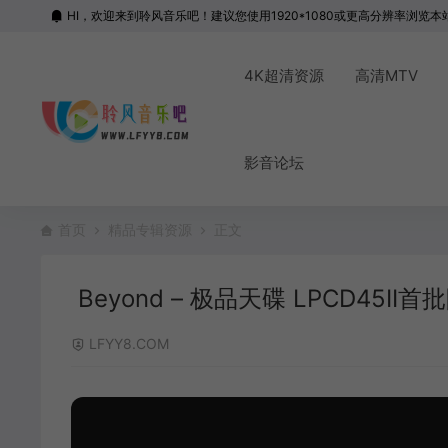
HI，欢迎来到聆风音乐吧！建议您使用1920*1080或更高分辨率浏览本
4K超清资源
高清MTV
影音论坛
首页
精品专辑资源
正文
Beyond – 极品天碟 LPCD45II首
LFYY8.COM