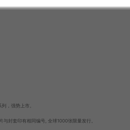
碟系列，强势上市。
碟片与封套印有相同编号, 全球1000张限量发行。