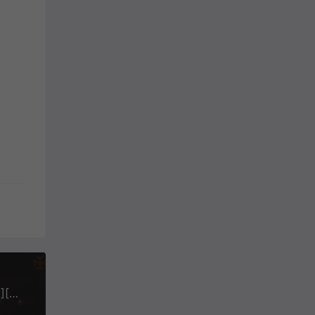
赵传 - 1994精挑细选精选集[滚石唱片][WAV+CUE][524M]