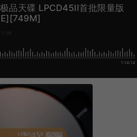
 - 极品天碟 LPCD45II首批限量版
E][749M]
1.13K
1:14:14