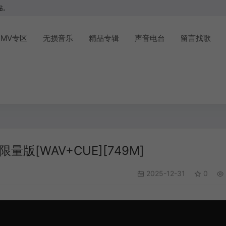
站。
MV专区
无损音乐
精品专辑
声音电台
留言找歌
批限量版[WAV+CUE][749M]
2025-12-31
0