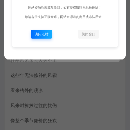
网站资源均来源互联网，如有侵权请联系站长删除！
我听见孤单 在隐忍的夜晚
敬请各位支持正版音乐，网站资源请勿商用或非法用途！
是被爱刺痛啜泣着的胸膛
访问老站
关闭窗口
我是心门上了锁的一扇窗
任寒风来来去去关不上
这些年无法修补的风霜
看来格外的凄凉
风来时撩拨过往的忧伤
像整个季节廉价的狂欢