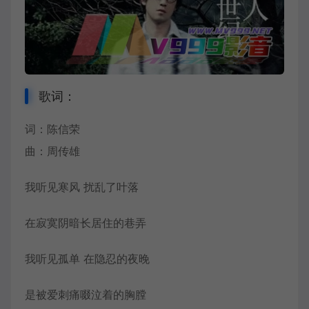
歌词：
词：陈信荣
曲：
周传雄
我听见寒风 扰乱了叶落
在寂寞阴暗长居住的巷弄
我听见孤单 在隐忍的夜晚
是被爱刺痛啜泣着的胸膛