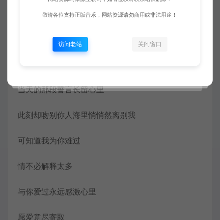
只想拥有你同到未来
敬请各位支持正版音乐，网站资源请勿商用或非法用途！
陪伴着我相爱
访问老站
关闭窗口
习惯了每晚要吻过你再去安睡
当天的那段誓言长留心里
此刻却吻别你人海里悄悄然离别我
可知道我为你难过
情不必解释太多
与你爱过永远感激心里
愿爱意尽寄取