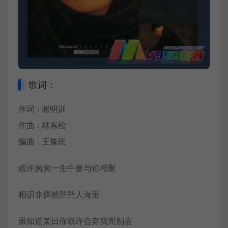
歌词：
作词 : 谢明训
作曲 : 林东松
编曲 : 王豫民
或许匆匆一生中要与你相聚
相识非偶然茫茫人海里
虽知道某日你或许会弃我而别去