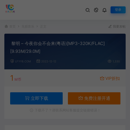
登录
首页
无损音乐
正文
我要发帖
黎明 – 今夜你会不会来(粤语)[MP3-320K/FLAC]
[9.93M/29.0M]
LFYY8.COM
2022-12-12
1,330
1
VIP折扣
M币
立即下载
免费注册开通
下载不了？请联系网站客服提交链接错误！