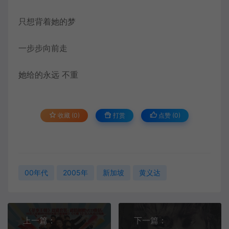
只想背着她的梦
一步步向前走
她给的永远 不重
收藏 (0)
打赏
点赞 (
0
)
00年代
2005年
新加坡
黄义达
上一篇：
下一篇：