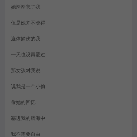
她渐渐忘了我
但是她并不晓得
遍体鳞伤的我
一天也没再爱过
那女孩对我说
说我是一个小偷
偷她的回忆
塞进我的脑海中
我不需要自由