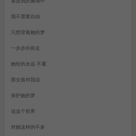
塞进我的脑海中
我不需要自由
只想背着她的梦
一步步向前走
她给的永远 不重
那女孩对我说
保护她的梦
说这个世界
对她这样的不多