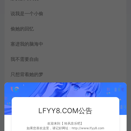
说我是一个小偷
偷她的回忆
塞进我的脑海中
我不需要自由
只想背着她的梦
一步步向前走
她给的永远 不重
LFYY8.COM公告
一个人心中
欢迎来到【 聆风音乐吧】
如果您喜欢这里，请记好网址：http://www.lfyy8.com