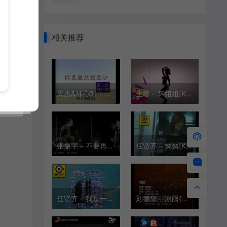
相关推荐
周杰&林心如 – 你是风儿我是沙[KTV][MPG][278M]
王蓉 – 坏姐姐[KTV][MPG][191.9M]
张振宇 – 不要再来伤害我[KTV][VOB][211.8M]
任贤齐 – 匆匆[KTV][MPG][250M]
任贤齐 – 我是一只鱼[KTV][MPG][237M]
刘德华 – 冰雨(演唱会)[KTV][MPG][189M]