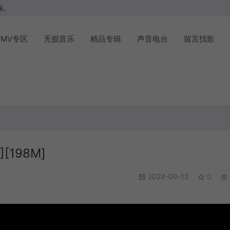
站。
MV专区
无损音乐
精品专辑
声音电台
留言找歌
[198M]
2024-09-12
0