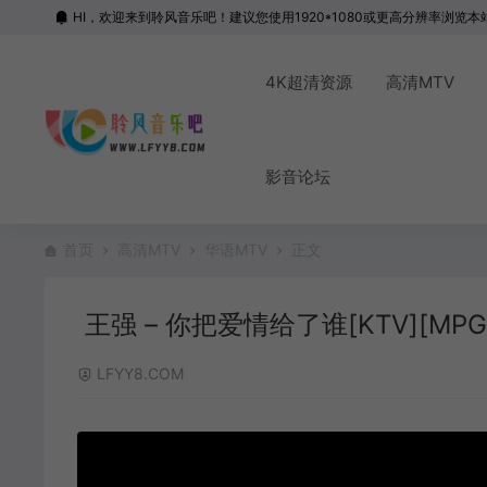
HI，欢迎来到聆风音乐吧！建议您使用1920*1080或更高分辨率浏览本
4K超清资源
高清MTV
影音论坛
首页
高清MTV
华语MTV
正文
王强 – 你把爱情给了谁[KTV][MPG]
LFYY8.COM