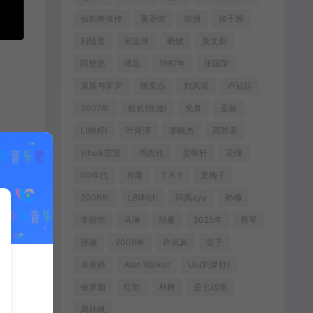
仙剑奇侠传
黄圣依
非洲
徐千雅
刘惜君
宋盐球
晓敏
莫文蔚
阿悠悠
谭晶
1987年
张国荣
展展与罗罗
陈奕迅
刘凤瑶
卢冠廷
2007年
校长(张驰)
光良
圣诞
L(桃籽)
叶斯淳
李晓杰
高胜美
yihuik苡慧
周杰伦
贺敬轩
花僮
00年代
祁隆
T.R.Y
龙梅子
2006年
LBI利比
阿禹ayy
孙楠
李碧华
马琳
胡夏
2025年
蔡琴
孙俪
2008年
许岚岚
弦子
卓依婷
Alan Walker
Uu(刘梦妤)
徐梦圆
红歌
朴树
是七叔呢
周林枫