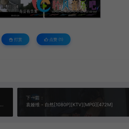
打赏
点赞 (
1
)
下一篇：
&付笛声 - 你是幸福的我是快乐的[KTV][VOB][310M]
袁娅维 - 自然[1080P][KTV][MPG][472M]