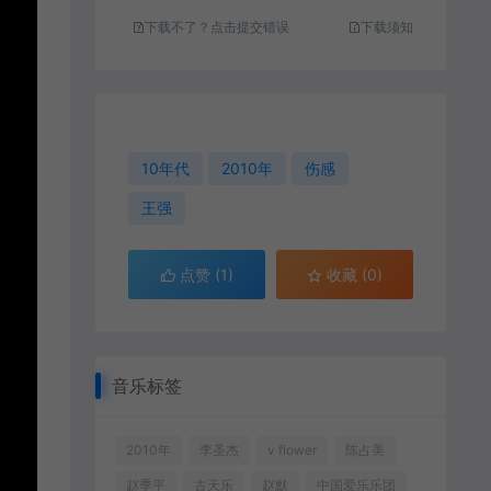
下载不了？点击提交错误
下载须知
10年代
2010年
伤感
王强
点赞 (
1
)
收藏 (0)
音乐标签
2010年
李圣杰
v flower
陈占美
赵季平
古天乐
赵默
中国爱乐乐团