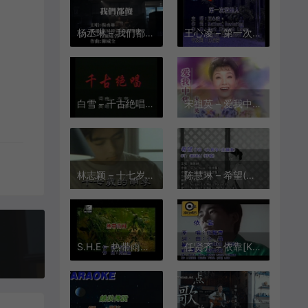
杨丞琳 – 我们都傻[KTV][VOB][290M]
王心凌 – 第一次爱的人[KTV][MPG][197M]
白雪 – 千古绝唱[KTV][MPG][209M]
宋祖英 – 爱我中华[KTV][VOB][181M]
林志颖 – 十七岁的雨季[KTV][VOB][190M]
陈慧琳 – 希望(粤语)[KTV][MPG][142M]
S.H.E – 热带雨林[KTV][MPG][155M]
任贤齐 – 依靠[KTV][MPG][98.4M]