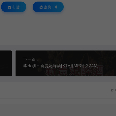
打赏
点赞 (
0
)
下一篇：
李玉刚 - 新贵妃醉酒[KTV][MPG][224M]
暂