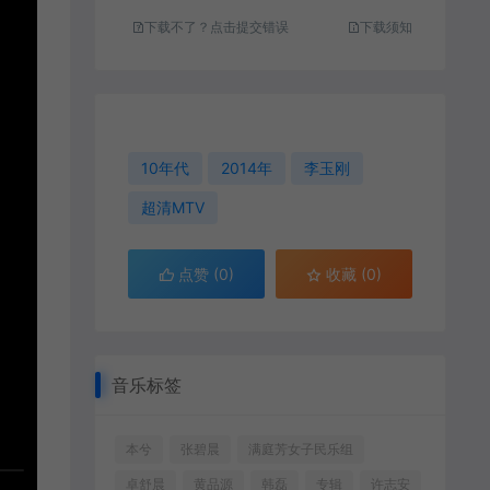
下载不了？点击提交错误
下载须知
10年代
2014年
李玉刚
超清MTV
点赞 (
0
)
收藏 (0)
音乐标签
本兮
张碧晨
满庭芳女子民乐组
卓舒晨
黄品源
韩磊
专辑
许志安