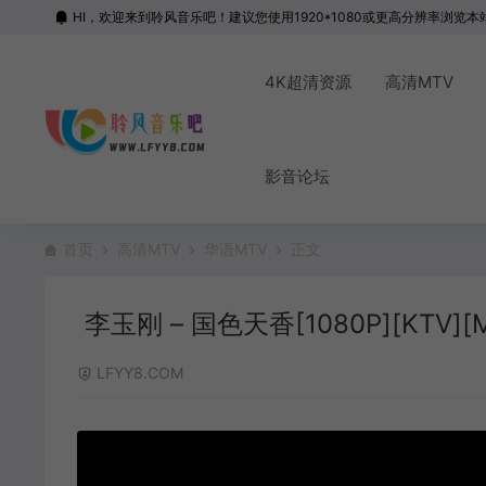
HI，欢迎来到聆风音乐吧！建议您使用1920*1080或更高分辨率浏览本
4K超清资源
高清MTV
影音论坛
首页
高清MTV
华语MTV
正文
李玉刚 – 国色天香[1080P][KTV][M
LFYY8.COM