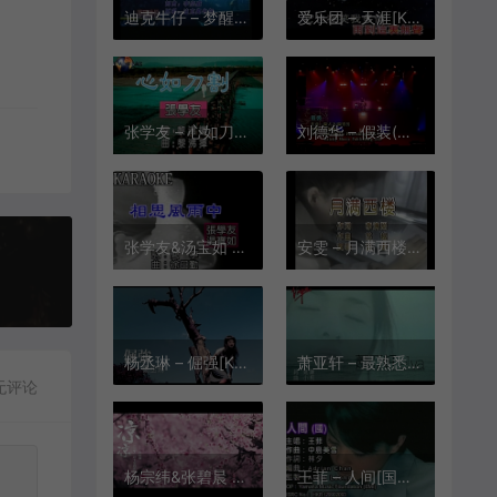
迪克牛仔 – 梦醒时分[KTV][MPG][160.8M]
爱乐团 – 天涯[KTV][MPG][181M]
张学友 – 心如刀割[KTV][MPG][183.3M]
刘德华 – 假装(演唱会)[粤语][KTV][MPG][147M]
张学友&汤宝如 – 相思风雨中[KTV][VOB][159.7M]
安雯 – 月满西楼[KTV][VOB][392M]
杨丞琳 – 倔强[KTV][VOB][273M]
萧亚轩 – 最熟悉的陌生人[KTV][MPG][148.7M]
无评论
杨宗纬&张碧晨 – 凉凉[KTV][MPG][259.4M]
王菲 – 人间[国语][KTV][VOB][299.9M]