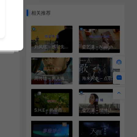
相关推荐
刘凤瑶 – 感官先生[1080P][KTV][MPG][444M]
娄艺潇 – Naughty Ball(英文)[1080P][KTV][MPG][360M]
周传雄 – 男人海洋[KTV][MPG][156M]
海来阿木 – 点歌的人[KTV][MPG][158M]
S.H.E – 热带雨林[KTV][MPG][155M]
娄艺潇 – 缱绻[1080P][KTV][MPG][465M]