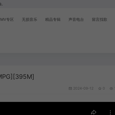
站。
MV专区
无损音乐
精品专辑
声音电台
留言找歌
PG][395M]
2024-09-12
0