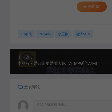
收藏 (0)
10年代
2014年
李玉刚
超清MTV
上一篇：
李丽芬 - 爱江山更爱美人[KTV][MPG][177M]
发表评论