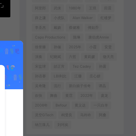
阿里郎
武侠
1980年
王琪
田震
薛之谦
小虎队
Alan Walker
红楼梦
李圣杰
戴娆
蔡健雅
傅如乔
Capo Productions
陈琳
唐伯虎Annie
徐誉滕
孙俪
2025年
小霞
安雯
演奏
纪晓斌
六哲
黄莉媛
饶天亮
宋盐球
邰正宵
Tez Cadey
孙露
孙语赛
LBI利比
江珊
庄心妍
吴奇隆
流行
新白娘子传奇
谭晶
欢快
舞曲
黄霑
2022年
庞龙
2006年
Befour
黄义达
一只白羊
灵空GTech
柯受良
马吟吟
阿桑
纳兰珠儿
刘珂矣