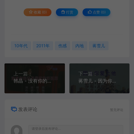
收藏 (0)
打赏
点赞 (
0
)
10年代
2011年
伤感
内地
蒋雪儿
上一篇：
下一篇：
韩晶 - 没有你的日子我真的好孤单[KTV][MPG][160.5M]
蒋雪儿 - 因为你爱上他[KTV][MPG][186.1M]
发表评论
暂无评论