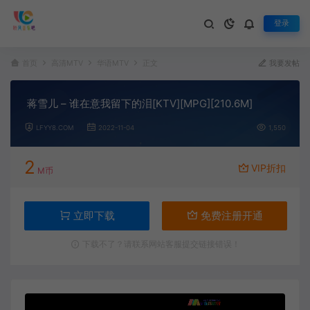
登录
首页
高清MTV
华语MTV
正文
我要发帖
蒋雪儿 – 谁在意我留下的泪[KTV][MPG][210.6M]
LFYY8.COM
2022-11-04
1,550
2
VIP折扣
M币
立即下载
免费注册开通
下载不了？请联系网站客服提交链接错误！