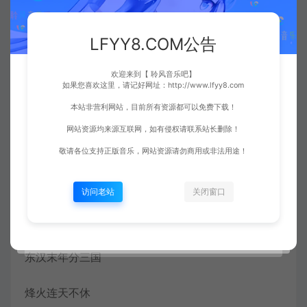
纷纷扰扰 千百年以后
LFYY8.COM公告
一切又从头
欢迎来到【 聆风音乐吧】
不是英雄 不读三国
如果您喜欢这里，请记好网址：http://www.lfyy8.com
本站非营利网站，目前所有资源都可以免费下载！
若是英雄 怎么能不懂寂寞
网站资源均来源互联网，如有侵权请联系站长删除！
独自走下长坂坡 月光太温柔
敬请各位支持正版音乐，网站资源请勿商用或非法用途！
曹操不啰嗦 一心要拿荆州
访问老站
关闭窗口
用阴谋 阳谋 明说 暗夺的摸
东汉末年分三国
烽火连天不休