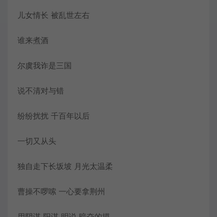
儿女情长 被乱世左右
谁来煮酒
尔虞我诈是三国
说不清对与错
纷纷扰扰 千百年以后
一切又从头
独自走下长坂坡 月光太温柔
曹操不啰嗦 一心要拿荆州
用阴谋 阳谋 明说 暗夺的摸