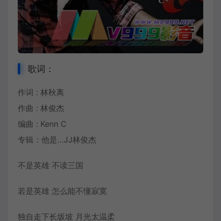
歌词：
作词 : 林秋离
作曲 :
林俊杰
编曲 : Kenn C
专辑：他是…JJ林俊杰
不是英雄 不读
三国
若是英雄 怎么能不懂寂寞
独自走下长坂坡 月光太温柔