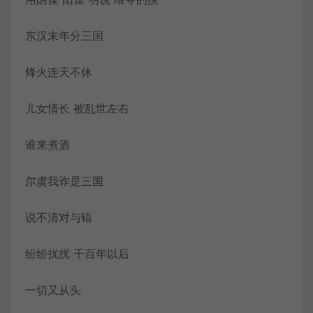
东汉末年分三国
烽火连天不休
儿女情长 被乱世左右
谁来煮酒
尔虞我诈是三国
说不清对与错
纷纷扰扰 千百年以后
一切又从头