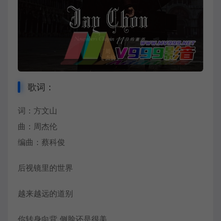
歌词：
词：方文山
曲：
周杰伦
编曲：蔡科俊
后视镜里的世界
越来越远的道别
你转身向背 侧脸还是很美