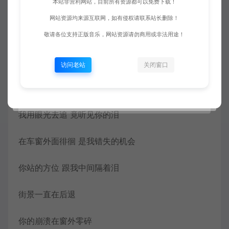
本站非营利网站，目前所有资源都可以免费下载！
过往的画面全都是我不对
网站资源均来源互联网，如有侵权请联系站长删除！
细数惭愧 我伤你几回
敬请各位支持正版音乐，网站资源请勿商用或非法用途！
后视镜里的世界 越来越远的道别
访问老站
关闭窗口
你转身向背 侧脸还是很美
我用眼光去追 竟听见你的泪
在车窗外面徘徊 是我错失的机会
你站的方位 跟我中间隔着泪
街景一直在后退
你的崩溃在窗外零碎