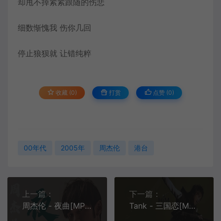
却甩不掉紧紧跟随的伤悲
细数惭愧我 伤你几回
停止狼狈就 让错纯粹
收藏 (0)
打赏
点赞 (
0
)
00年代
2005年
周杰伦
港台
上一篇：
下一篇：
周杰伦 - 夜曲[MP3-320K/FLAC][8.7M/25.9M]
Tank - 三国恋[MP3-320K/FLAC][9.5M/31.6M]