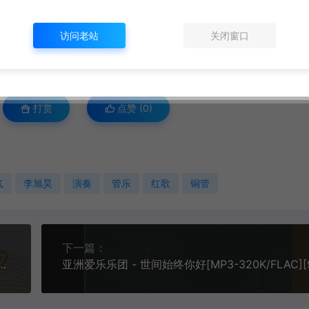
访问老站
关闭窗口
打赏
点赞 (
0
)
气
李旭昊
演奏
管乐
红歌
铜管
下一篇：
-320K/FLAC/HIRES][7.02M/22.5M/68.8M]