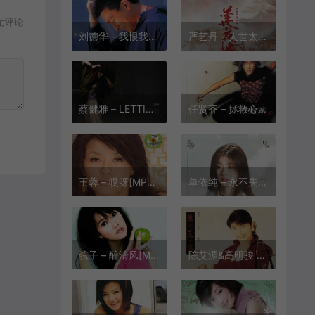
无评论
刘德华 – 我恨我痴心[MP3-320K/FLAC][9.95M/29.5M]
严艺丹 – 人世太匆忙[MP3-320K/FLAC/HIRES][9.69M/27.6M/51.9M]
蔡健雅 – LETTING GO[MP3-320K/FLAC][10.0M/29.5M]
任贤齐 – 拯救心田[MP3-320K/FLAC][8.03M/24.6M]
王蓉 – 哎呀[MP3-320K/FLAC][8.57M/27.5M]
单依纯 – 永不失联的爱[MP3-320K/FLAC][10.5M/19.7M]
弦子 – 醉清风[MP3-320K/FLAC][10.3M/24.7M]
陈艾湄&高明骏 – 我悄悄蒙上你的眼睛[MP3-320K/FLAC][9.29M/23.6M]