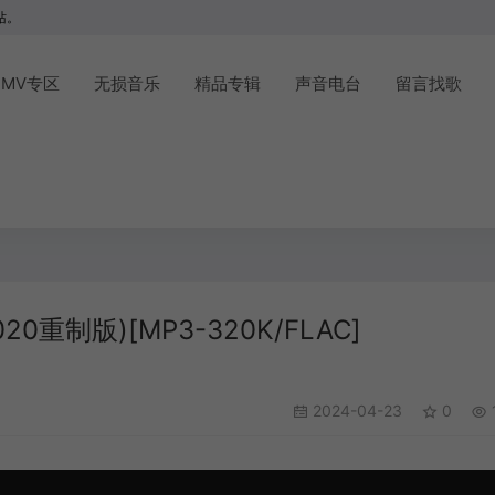
站。
MV专区
无损音乐
精品专辑
声音电台
留言找歌
20重制版)[MP3-320K/FLAC]
2024-04-23
0