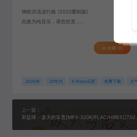
钢铁洪流进行曲 (2020重制版)
此曲为纯音乐，请您欣赏……
收藏 (0)
2020年
20年代
X Brass乐团
免费下载
大
上一篇：
宋盐球 - 泼天的富贵[MP3