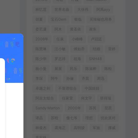
林忆莲
世界名曲
大张伟
阿禹ayy
胡夏
宝石Gem
银临
买辣椒也用券
娄艺潇
阿木
黄圣依
谢东
2006年
任泉
小峰峰
卢冠廷
陈慧琳
汪小敏
傅如乔
结婚
雷婷
陈少华
罗志祥
祖海
SNH48
杨小曼
展展
民乐
陈淑桦
陈粒
李琛
阿牛
孙俪
齐晨
周迅
卓越之剑
不靠谱组合
中国娃娃
阿吉太组合
任家萱
何文宇
班得瑞
Sandy Marton
2000年
苏芮
琵琶
谭晶
苏晗
傲七爷
理想
忧欢派对
林俊杰
裘海正
高明骏
军旅
挪威
童安格