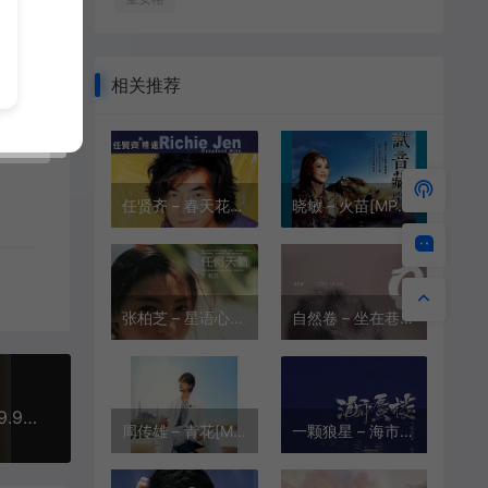
相关推荐
任贤齐 – 春天花会开[MP3-320K/FLAC][9.42M/28.8M]
晓敏 – 火苗[MP3-320K/FLAC][9.74M/27.5M]
张柏芝 – 星语心愿[MP3-320K/FLAC][8.73M/22.3M]
自然卷 – 坐在巷口的那对男女[MP3-320K/FLAC][6.50M/13.8M]
亚洲爱乐乐团 - 世间始终你好[MP3-320K/FLAC][9.95M/30.2M]
周传雄 – 青花[MP3-320K/FLAC/HIRES][11.4M/35.2M/36.4M]
一颗狼星 – 海市蜃楼[MP3-320K/FLAC][6.23M/25.3M]