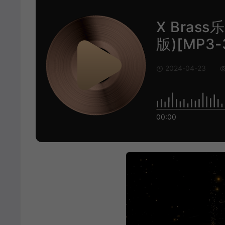
X Bras
版)[MP3-3
2024-04-23
00:00