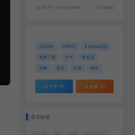
下载不了？点击提交错误
下载须知
2020年
20年代
X Brass乐团
免费下载
大气
李旭昊
演奏
管乐
红歌
铜管
点赞 (
0
)
收藏 (0)
音乐标签
2019年
粤语
许巍
Alan Walker