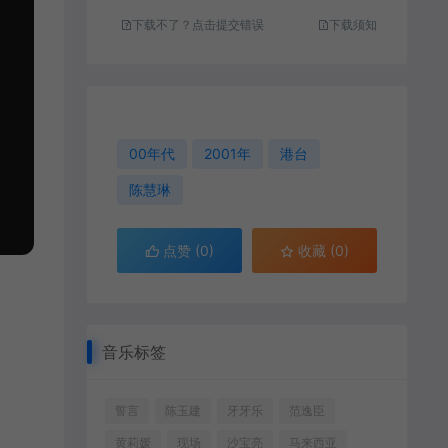
下载不了？点击提交错误
下载须知
00年代
2001年
港台
陈慧琳
点赞 (
0
)
收藏 (0)
音乐标签
誓言
陈玉建
牙牙乐
范逸臣
黄莉媛
现场
沙宝亮
马来西亚