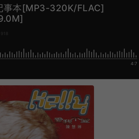
记事本[MP3-320K/FLAC]
9.0M]
918
4:7