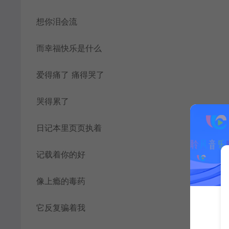
想你泪会流
而幸福快乐是什么
爱得痛了 痛得哭了
哭得累了
日记本里页页执着
记载着你的好
像上瘾的毒药
它反复骗着我