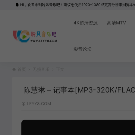
HI，欢迎来到聆风音乐吧！建议您使用1920*1080或更高分辨率浏览本
4K超清资源
高清MTV
影音论坛
首页
无损音乐
正文
陈慧琳 – 记事本[MP3-320K/FLAC][
LFYY8.COM