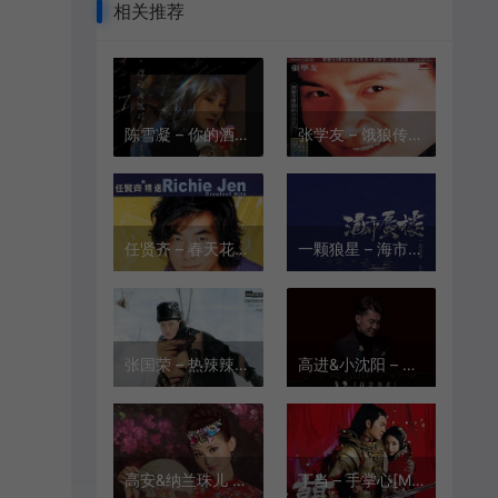
相关推荐
陈雪凝 – 你的酒馆对我打了烊[MP3/FLAC][320K][9.7M/27.7M]
张学友 – 饿狼传说[MP3-320K/FLAC][10.6M/32.0M]
任贤齐 – 春天花会开[MP3-320K/FLAC][9.42M/28.8M]
一颗狼星 – 海市蜃楼[MP3-320K/FLAC][6.23M/25.3M]
张国荣 – 热辣辣[MP3/FLAC][320K][9.59M/25.0M]
高进&小沈阳 – 我的好兄弟[MP3-320K/FLAC][10.7M/30.3M]
高安&纳兰珠儿 – 花桥流水[MP3-320K/FLAC][8.57M/25.1M]
丁当 – 手掌心[MP3-320K/FLAC][10.1M/27.0M]