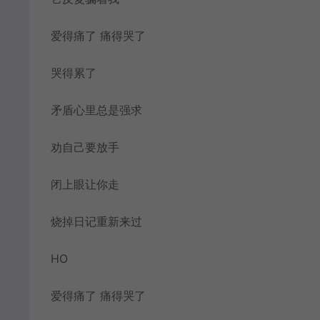
爱得痛了 痛得哭了
哭得累了
矛盾心里总是强求
劝自己要放手
闭上眼让你走
烧掉日记重新来过
HO
爱得痛了 痛得哭了