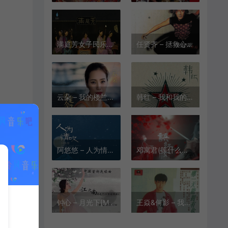
满庭芳女子民乐组 – 甜蜜蜜[MP3-320K/FLAC][9.62M/25.0M]
任贤齐 – 拯救心田[MP3-320K/FLAC][8.03M/24.6M]
云朵 – 我的楼兰[MP3-320K/FLAC][12.8M/37.3M]
韩红 – 我和我的祖国[MP3-320K/FLAC][9.76M/26.8M]
阿悠悠 – 人为情叹[MP3-320K/FLAC][9.96M/27.3M]
邓寓君(等什么君) – 误红妆[MP3-320K/FLAC/HIRES][8.45M/22.6M/40.7M]
钟心 – 月光下[MP3-320K/FLAC][8.88M/20.2M]
王焱&何影 – 我听过你的歌[MP3-320K/FLAC][9.29M/23.2M]