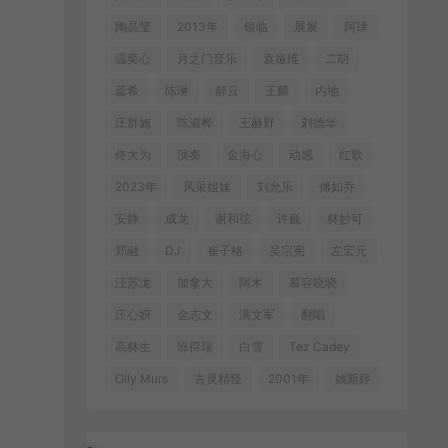
陶晶莹
2013年
银临
展展
阿肆
温奕心
月之门音乐
袁娅维
二胡
蕊希
陈琳
郝云
王麟
内地
庄群施
陈淑桦
王赫野
刘德华
佟大为
演奏
金海心
动感
红歌
2023年
风采姐妹
刘允乐
傅如乔
安静
成龙
谢和弦
许巍
林妙可
郑融
DJ
崔子格
吴宗宪
左宏元
汪苏泷
加拿大
阿木
慕容晓晓
庄心妍
金志文
满文军
翻唱
高林生
班得瑞
白雪
Tez Cadey
Olly Murs
古灵精怪
2001年
姚斯婷