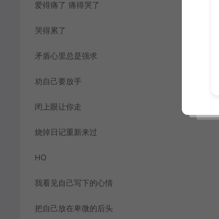
爱得痛了 痛得哭了
哭得累了
矛盾心里总是强求
劝自己要放手
闭上眼让你走
烧掉日记重新来过
HO
我看见自己写下的心情
把自己放在卑微的后头