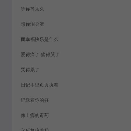
等你等太久
想你泪会流
而幸福快乐是什么
爱得痛了 痛得哭了
哭得累了
日记本里页页执着
记载着你的好
像上瘾的毒药
它反复骗着我