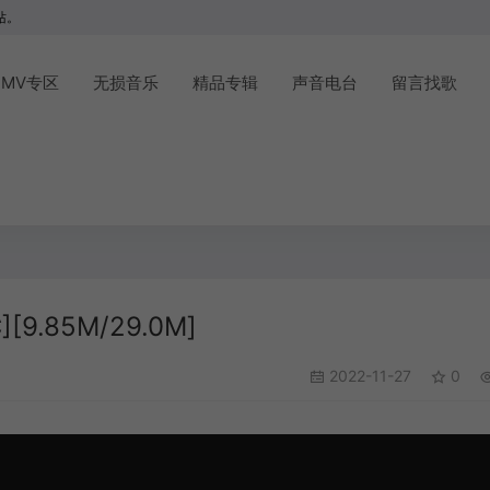
站。
MV专区
无损音乐
精品专辑
声音电台
留言找歌
9.85M/29.0M]
2022-11-27
0