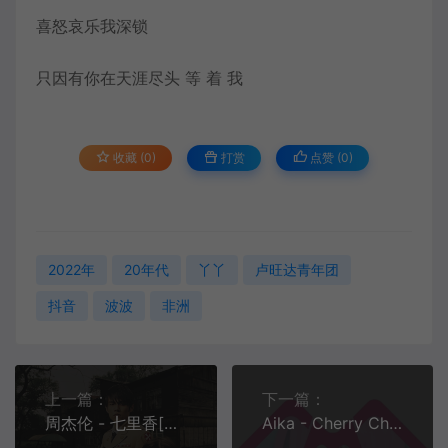
喜怒哀乐我深锁
只因有你在天涯尽头 等 着 我
收藏 (0)
打赏
点赞 (
0
)
2022年
20年代
丫丫
卢旺达青年团
抖音
波波
非洲
上一篇：
下一篇：
周杰伦 - 七里香[MP3/FLAC][320K][11.7M/34.3M]
Aika - Cherry Cheeks[MP3][320K][9.61M]