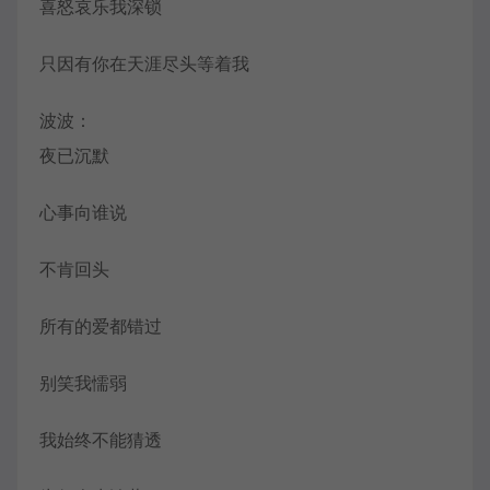
喜怒哀乐我深锁
只因有你在天涯尽头等着我
波波
：
夜已沉默
心事向谁说
不肯回头
所有的爱都错过
别笑我懦弱
我始终不能猜透