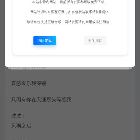
本站非营利网站，目前所有资源都可以免费下载！
丫丫：
网站资源均来源互联网，如有侵权请联系站长删除！
人生风景在游走
敬请各位支持正版音乐，网站资源请勿商用或非法用途！
每当孤独我回首
访问老站
关闭窗口
你的爱总在不远地方等着我
岁月如流在穿梭
喜怒哀乐我深锁
只因有你在天涯尽头等着我
波波：
风雨之后