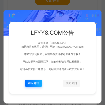
立即开通
1年期(限时惠)
影音达人
会员有效期395天
LFYY8.COM公告
欢迎来到【 聆风音乐吧】
780
如果您喜欢这里，请记好网址：http://www.lfyy8.com
M币
本站非营利网站，目前所有资源都可以免费下载！
网站资源均来源互联网，如有侵权请联系站长删除！
每天可下载10个VIP资源
敬请各位支持正版音乐，网站资源请勿商用或非法用途！
7.80元
访问老站
关闭窗口
1年+30天会员特权
满足日常仅需7.80元(1折)
联系站长后台升级(Q群:678453772私聊群主)