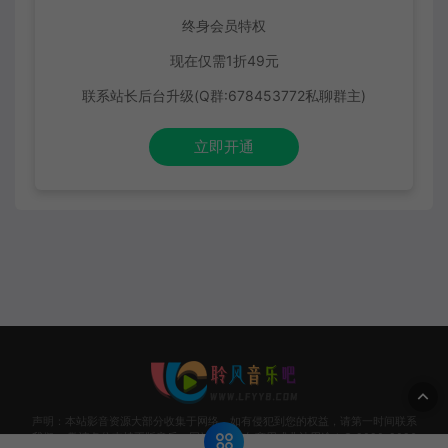
终身会员特权
现在仅需1折49元
联系站长后台升级(Q群:678453772私聊群主)
立即开通
声明：本站影音资源大部分收集于网络，如有侵犯到您的权益，请第一时间联系
我们。 敬请各位支持正版音乐，网站资源请勿商用或非法用途！© 2020-2026