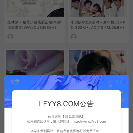
红楼梦 – 精美乐曲黑胶正版CD原
小虎队&忧欢派对 – 新年快乐[MP
抓双碟装[WAV+CUE][660M]
3-320K/FLAC][10.7M/28.6M]
齐秦 – 大约在冬季[MP3-320K/
刘德华 – 情感的禁区[MP3-320
FLAC][9.17M/21.2M]
K/FLAC][9.10M/23.2M]
LFYY8.COM公告
欢迎来到【 聆风音乐吧】
如果您喜欢这里，请记好网址：http://www.lfyy8.com
本站非营利网站，目前所有资源都可以免费下载！