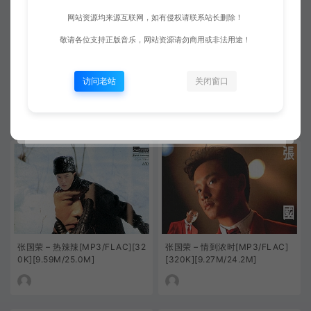
网站资源均来源互联网，如有侵权请联系站长删除！
敬请各位支持正版音乐，网站资源请勿商用或非法用途！
陈力 – 葬花吟[MP3-320K/FLA
Kenny G – Going Home(回家)
访问老站
关闭窗口
C][14.0M/34.0M]
[MP3-320K/FLAC][13.1M/33.
4M]
张国荣 – 热辣辣[MP3/FLAC][32
张国荣 – 情到浓时[MP3/FLAC]
0K][9.59M/25.0M]
[320K][9.27M/24.2M]