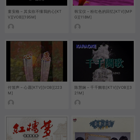
童安格 – 其实你不懂我的心[KT
韩宝仪 – 粉红色的回忆[KTV][MP
V][VOB][195M]
G][118M]
付笛声 – 心愿[KTV][VOB][223
陈慧娴 – 千千阙歌[KTV][VOB][3
M]
21M]