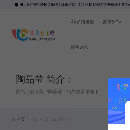
HI，欢迎来到聆风音乐吧！建议您使用1920*1080或更高分辨率浏览本
4K超清资源
高清MTV
影音论坛
陶晶莹 简介：
网站目前收集 #陶晶莹# 相关的音乐如下：
首页
Tag Archives: 陶晶莹