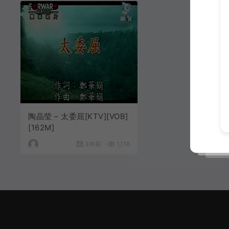
陶晶莹 – 太委屈[KTV][VOB]
[162M]
3年前
1,116