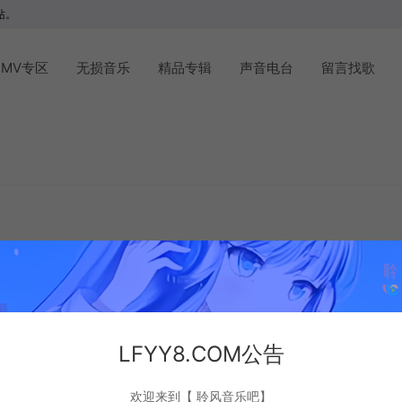
站。
MV专区
无损音乐
精品专辑
声音电台
留言找歌
LFYY8.COM公告
欢迎来到【 聆风音乐吧】