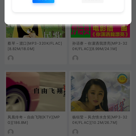
蔡琴 – 渡口[MP3-320K/FLAC]
孙语赛 – 你潇洒我漂亮[MP3-32
[8.82M/18.0M]
0K/FLAC][8.99M/24.1M]
凤凰传奇 – 自由飞翔[KTV][MP
杨钰莹 – 风含情水含笑[MP3-32
G][186.8M]
0K/FLAC][10.2M/26.7M]