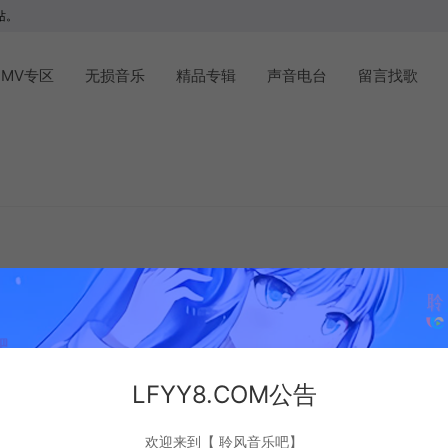
站。
MV专区
无损音乐
精品专辑
声音电台
留言找歌
LFYY8.COM公告
欢迎来到【 聆风音乐吧】