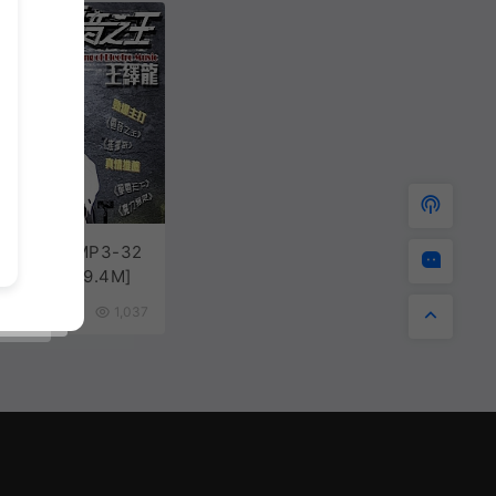
 电音之王[MP3-32
][9.44M/29.4M]
4年前
1,037