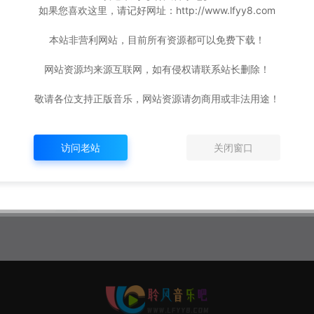
如果您喜欢这里，请记好网址：http://www.lfyy8.com
本站非营利网站，目前所有资源都可以免费下载！
网站资源均来源互联网，如有侵权请联系站长删除！
敬请各位支持正版音乐，网站资源请勿商用或非法用途！
访问老站
关闭窗口
MP3-32
王绎龙 – 龙电天下2019[MP
王绎龙 –
24.9M]
3-320K/FLAC][7.65M/20.8
0K/FLAC
M]
年前
677
4年前
1,515