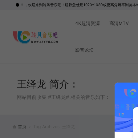
HI，欢迎来到聆风音乐吧！建议您使用1920*1080或更高分辨率浏览本
4K超清资源
高清MTV
影音论坛
王绎龙 简介：
网站目前收集 #王绎龙# 相关的音乐如下：
首页
Tag Archives: 王绎龙