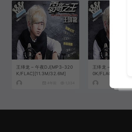
王绎龙 – 午夜DJ[MP3-320
王绎龙 – 龙电天下[
K/FLAC][11.3M/32.6M]
0K/FLAC][7.86M/
4年前
1,034
4