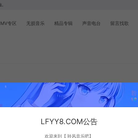
站。
MV专区
无损音乐
精品专辑
声音电台
留言找歌
LFYY8.COM公告
欢迎来到【 聆风音乐吧】