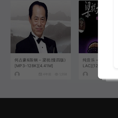
何占豪&陈钢 – 梁祝(慢四版)
纯音乐 – 梁祝[MP3
[MP3-128K][4.41M]
LAC][12.4M/32.1M
4年前
1,558
4