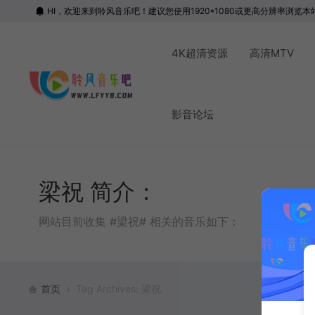
HI，欢迎来到聆风音乐吧！建议您使用1920*1080或更高分辨率浏览本
4K超清资源
高清MTV
影音论坛
梁祝 简介：
网站目前收集 #梁祝# 相关的音乐如下：
首页
Tag Archives: 梁祝