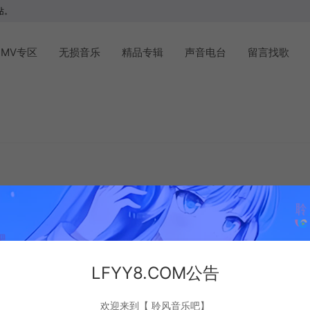
站。
MV专区
无损音乐
精品专辑
声音电台
留言找歌
LFYY8.COM公告
欢迎来到【 聆风音乐吧】