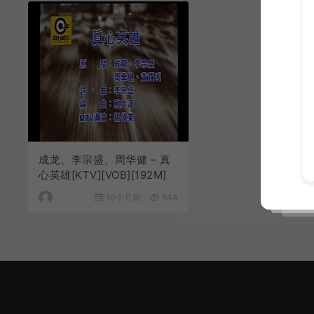
成龙、李宗盛、周华健 – 真
心英雄[KTV][VOB][192M]
10个月前
844