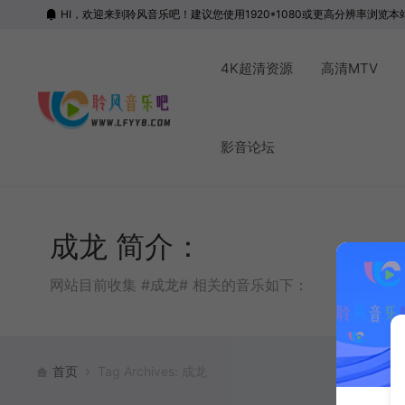
HI，欢迎来到聆风音乐吧！建议您使用1920*1080或更高分辨率浏览本
4K超清资源
高清MTV
影音论坛
成龙 简介：
网站目前收集 #成龙# 相关的音乐如下：
首页
Tag Archives: 成龙