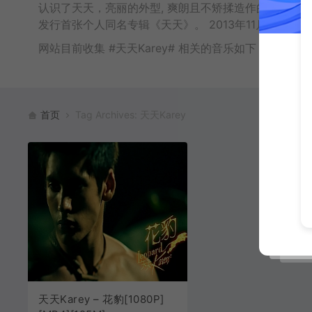
认识了天天，亮丽的外型, 爽朗且不矫揉造作的性格， 
发行首张个人同名专辑《天天》。 2013年11月发行
网站目前收集 #天天Karey# 相关的音乐如下：
首页
Tag Archives: 天天Karey
天天Karey – 花豹[1080P]