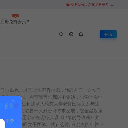
赞助站长，点此了解更多......
注册免费会员？
登录
。不但学业出色，才艺上也不容小觑，静态方面，自幼学
操动作中的球、彩带等等也都难不倒她，求学环境中
 大学时曾远赴加拿大约克大学双修国际关系与法
音乐的热情而独自一人到台湾寻求发展，被金星娱乐
;又在2013年辽宁春晚现身演唱《巴黎的野玫瑰》并
的全方位演唱女子团体。就在这时, 在朋友的引荐下