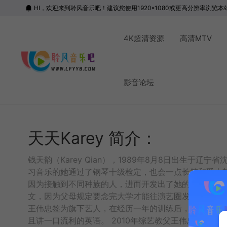
HI，欢迎来到聆风音乐吧！建议您使用1920*1080或更高分辨率浏览本
4K超清资源
高清MTV
影音论坛
天天Karey 简介：
钱天韵（Karey Qian），1989年8月8日出
习音乐的她通过了钢琴十级检定，也会一点长笛和爵士
因为接触到不同种族的人，进而开发出了她的语言模仿
文，因为父母规定要念完大学才能往演艺圈发展，曾把
王伟忠签为旗下艺人，在经历一年的训练后，即将在2011年
且讲一口流利的英语。 2010年综艺教父王伟忠由电