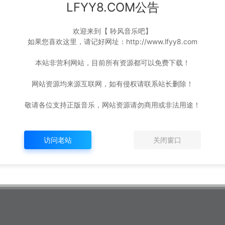
LFYY8.COM公告
吸引了伟忠哥的注意，当下决定把这个能歌善舞的女孩引荐到台湾，
全新专辑《花豹》，大获好评。
欢迎来到【 聆风音乐吧】
如果您喜欢这里，请记好网址：http://www.lfyy8.com
本站非营利网站，目前所有资源都可以免费下载！
网站资源均来源互联网，如有侵权请联系站长删除！
敬请各位支持正版音乐，网站资源请勿商用或非法用途！
访问老站
关闭窗口