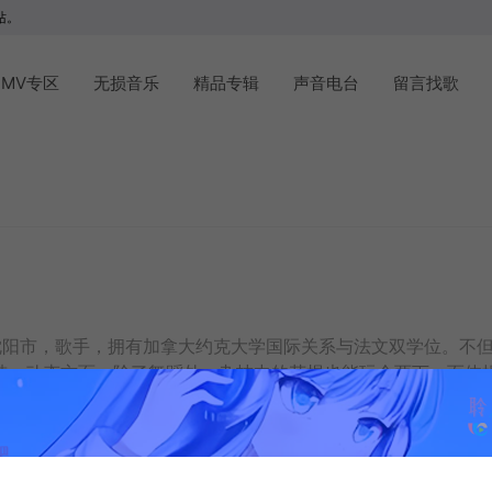
站。
MV专区
无损音乐
精品专辑
声音电台
留言找歌
生于辽宁省沈阳市，歌手，拥有加拿大约克大学国际关系与法文双学位
鼓；动态方面，除了舞蹈外，杂技中的花棍也能玩个两下，而体
天份，对于不同群族的语言、声音与神韵也能够揣摩的唯妙唯肖。
图书馆当成自己的家，花了三年拿到双学位。完成学业后抱持对
12月16日初试啼声;在2011年12月12日的康熙中表现不错的
影《舞娘俱乐部》得到灵感，希望在台湾成立一个可以媲美好莱坞级