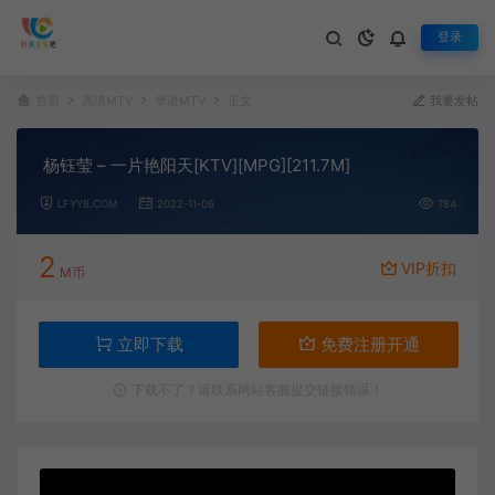
登录
首页
高清MTV
华语MTV
正文
我要发帖
杨钰莹 – 一片艳阳天[KTV][MPG][211.7M]
LFYY8.COM
2022-11-06
784
2
VIP折扣
M币
立即下载
免费注册开通
下载不了？请联系网站客服提交链接错误！