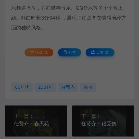
乐频道播放，并在酷狗音乐、QQ音乐等多个平台上
线。歌曲时长3分34秒 ，展现了任贤齐在情感演绎方
面的独特风格。
收藏 (0)
打赏
点赞 (
0
)
00年代
2001年
任贤齐
港台
上一篇：
下一篇：
任贤齐 - 春天花会开[KTV][MPG][142M]
任贤齐 - 很受伤[KTV][MPG][172M]