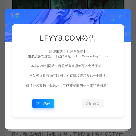
LFYY8.COM公告
欢迎来到【 聆风音乐吧】
如果您喜欢这里，请记好网址：http://www.lfyy8.com
本站非营利网站，目前所有资源都可以免费下载！
网站资源均来源互联网，如有侵权请联系站长删除！
敬请各位支持正版音乐，网站资源请勿商用或非法用途！
歌曲简介：
访问老站
关闭窗口
《好聚好散》是由阿信作词、作曲，李雨寰编曲，
任
贤齐
演唱的歌曲，收录于
2001年
9月14日发行的专辑
《飞鸟》中。该歌曲于同年12月30日获得新城劲爆颁
奖礼”新城劲爆国语歌曲”奖，其MV版本曾在CCTV音