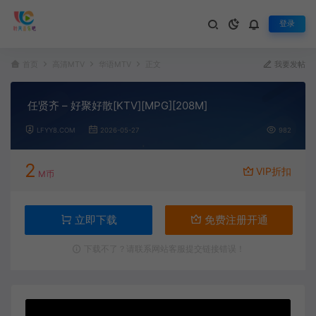
登录
首页
高清MTV
华语MTV
正文
我要发帖
任贤齐 – 好聚好散[KTV][MPG][208M]
LFYY8.COM
2026-05-27
982
2
VIP折扣
M币
立即下载
免费注册开通
下载不了？请联系网站客服提交链接错误！