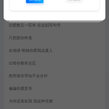
谁像你当我宝 什么也做到
旧爱数足一匹布 在这刻写句号
只想跟你终老
在地球 唯独你爱我这废人
出错你都肯去忍
然而谁亦早知不会合衬
偏偏你愿意等
为何还喜欢我 我这种无赖