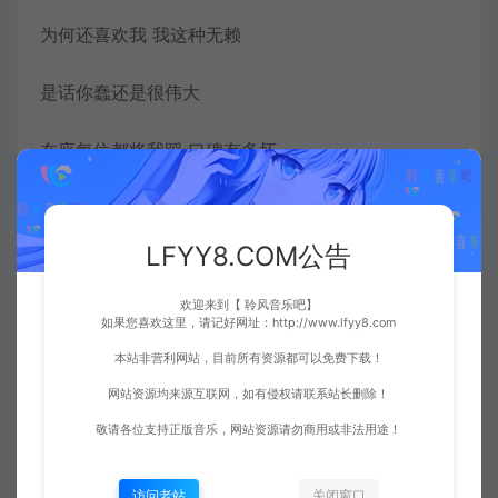
为何还喜欢我 我这种无赖
是话你蠢还是很伟大
在座每位都将我踩 口碑有多坏
但你亦永远不见怪
LFYY8.COM公告
何必跟我 我这种无赖
欢迎来到【 聆风音乐吧】
活大半生还是很失败
如果您喜欢这里，请记好网址：http://www.lfyy8.com
本站非营利网站，目前所有资源都可以免费下载！
但是你死都不变心 跟我笑着挨
网站资源均来源互联网，如有侵权请联系站长删除！
敬请各位支持正版音乐，网站资源请勿商用或非法用途！
就算坏 我也不忍心 偷偷作怪
没有根的野草 飘忽的命途
访问老站
关闭窗口