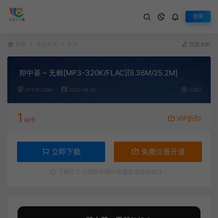
登录
首页
无损音乐
正文
我要发帖
郑中基 – 无赖[MP3-320K/FLAC][9.36M/25.2M]
LFYY8.COM
2022-08-13
1,327
1
VIP折扣
M币
立即下载
免费注册开通
下载不了？请联系网站客服提交链接错误！