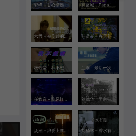
郭峰 – 甘心情愿[KTV][VOB][230M]
郭富城 – Papa Papa Sakura(国语演)[KTV][MPG][231.7M]
六哲 – 被伤过的心还可以爱谁[KTV][MPG][198.8M]
任贤齐 – 春天花会开[KTV][MPG][142M]
杨钰莹 – 我不想说[KTV][VOB][181.7M]
兰雨 – 最后一次的温柔[KTV][VOB][153M]
任妙音 – 晚风[1080P][KTV][MPG][452M]
刘德华、吴宗宪、柯受良 – 笨小孩[KTV][MPG][149M]
汤潮 – 狼爱上羊[KTV][VOB][226.5M]
胡杨林 – 香水有毒[KTV][MPG][180M]