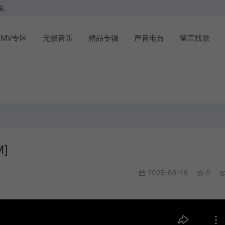
站。
MV专区
无损音乐
精品专辑
声音电台
留言找歌
M]
2025-06-16
0