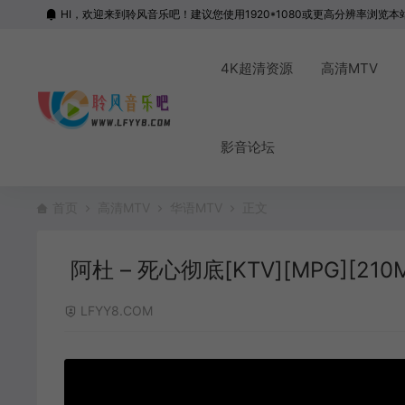
HI，欢迎来到聆风音乐吧！建议您使用1920*1080或更高分辨率浏览本
4K超清资源
高清MTV
影音论坛
首页
高清MTV
华语MTV
正文
阿杜 – 死心彻底[KTV][MPG][210
LFYY8.COM