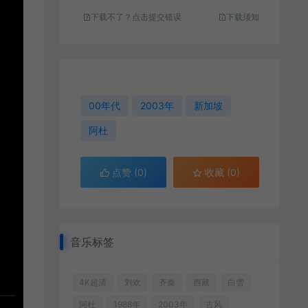
下载不了？点击提交错误
下载须知
00年代
2003年
新加坡
阿杜
点赞 (
0
)
收藏 (0)
音乐标签
4K超清
刘欢
齐秦
西藏
白雪
阿杜
1988年
2003年
古风