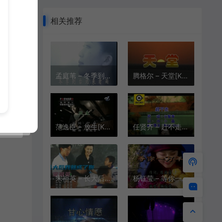
相关推荐
孟庭苇 – 冬季到台北来看雨[KTV][MPG][191.5M]
腾格尔 – 天堂[KTV][VOB][205M]
范逸臣 – 放生[KTV][VOB][165M]
任贤齐 – 赶不走[KTV][MPG][272M]
宋祖英 – 长大后我就成了你[KTV][VOB][205M]
杨钰莹 – 等你一万年[KTV][MPG][149.5M]