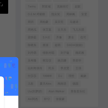
Twins
郭富城
克丽丝叮
赵默
G.E.M.邓紫棋
指尖笑
周林枫
安雯
周玥
周柏豪
吴宗宪
马健涛
周艳泓
张艾嘉
古天乐
飞儿乐团
梁静茹
S.H.E
齐豫
萧全
也可
陈晓东
摇滚
超萌
DADA(妲妲)
刘丹萌
情歌对唱
刘子璇
顾莉雅
吴奇隆
韩宝仪
姚贝娜
李碧华
仙剑奇侠传
民乐
李贞贤
王强
付莎莎
1998年
DJ
理想
戴娆
儿歌
夏天Alex
闽南语
德国
Uu(刘梦妤)
Alan Walker
章鱼音乐社
Aki阿杰
BY2
张紫豪