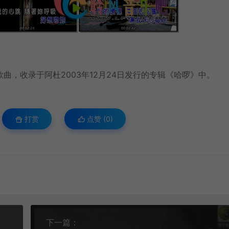
歌曲，收录于阿杜
2003年
12月24日发行的专辑《哈啰》中。
打赏
点赞 (
0
)
下一篇：