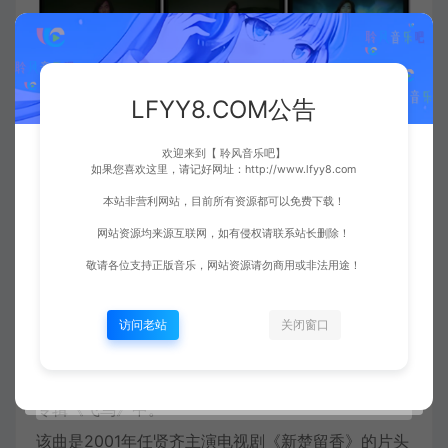
LFYY8.COM公告
欢迎来到【 聆风音乐吧】
如果您喜欢这里，请记好网址：http://www.lfyy8.com
本站非营利网站，目前所有资源都可以免费下载！
网站资源均来源互联网，如有侵权请联系站长删除！
敬请各位支持正版音乐，网站资源请勿商用或非法用途！
歌曲简介
访问老站
关闭窗口
《花太香》是小虫填词谱曲，
任贤齐
演唱的一首歌
曲，收录在任贤齐
2001年
9月14日由滚石唱片发行的
专辑《飞鸟》中。
该曲是2001年任贤齐主演电视剧《新楚留香》的片头