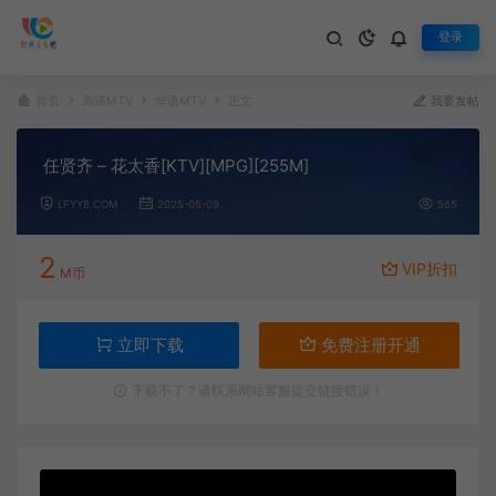
登录
首页
高清MTV
华语MTV
正文
我要发帖
任贤齐 – 花太香[KTV][MPG][255M]
LFYY8.COM
2025-05-09
565
2
VIP折扣
M币
立即下载
免费注册开通
下载不了？请联系网站客服提交链接错误！