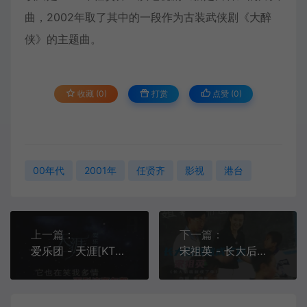
曲，2002年取了其中的一段作为古装武侠剧《大醉
侠》的主题曲。
收藏 (0)
打赏
点赞 (
0
)
00年代
2001年
任贤齐
影视
港台
上一篇：
下一篇：
爱乐团 - 天涯[KTV][MPG][181M]
宋祖英 - 长大后我就成了你[KTV][VOB][205M]