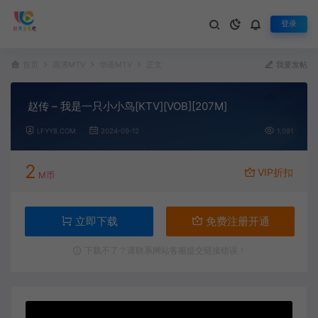
登录
首页
高清MTV
华语MTV
正文
我要发帖
赵传 – 我是一只小小鸟[KTV][VOB][207M]
LFYY8.COM
2024-09-12
1,091
2
VIP折扣
M币
立即下载
免费注册开通
下载不了？请联系网站客服提交链接错误！