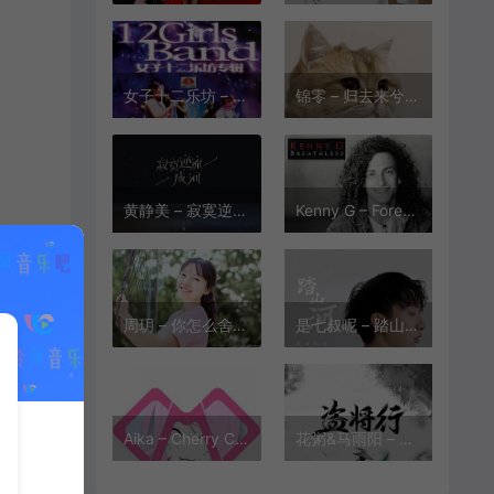
女子十二乐坊 – 地上的星星 (中岛美雪)[MP3-320K/FLAC][12.4M/34.9M]
锦零 – 归去来兮[MP3-320K/FLAC][8.16M/20.0M]
黄静美 – 寂寞逆流成河[MP3-320K/FLAC][8.56M/24.9M]
Kenny G – Forever in Love(永浴爱河)[MP3-320K/FLAC][11.9M/32.6M]
周玥 – 你怎么舍得我难过[MP3-320K/FLAC][5.77M/11.7M]
是七叔呢 – 踏山河[MP3-320K/FLAC][6.44M/35.0M]
Aika – Cherry Cheeks[MP3][320K][9.61M]
花粥&马雨阳 – 盗将行[MP3-320K/FLAC][10.1M/33.5M]