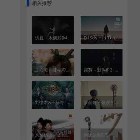
相关推荐
玥夏 – 木偶戏[MP3-320K/FLAC][6.67M/20.2M]
DJSdy – In The End (EA7版)[MP3-320K/FLAC][320K][9.08M/21.4M]
王心凌 – 睫毛弯弯[MP3-320K/FLAC][9.4M/28.5M]
那英 – 默[MP3-320K/FLAC][12.5M/30.7M]
刘惜君&王赫野 – 大风吹 (Live)[MP3-320K/FLAC][11.5M/27.4M]
蒙面哥 – 最爱的只有你[MP3-320K/FLAC][10.8M/33.2M]
风采姐妹 – 走过咖啡屋[MP3-320K/FLAC][8.28M/23.0M]
鲍比达&黄霑 – 定情[MP3-320K/FLAC][7.96M/17.0M]