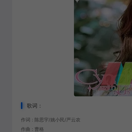
歌词：
作词 : 陈思宇/姚小民/严云农
作曲 : 曹格