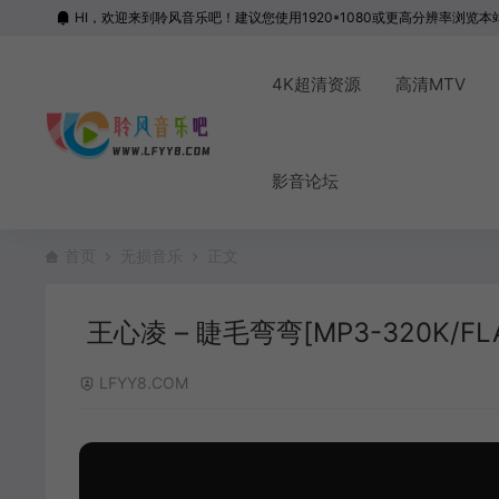
HI，欢迎来到聆风音乐吧！建议您使用1920*1080或更高分辨率浏览本
4K超清资源
高清MTV
影音论坛
首页
无损音乐
正文
王心凌 – 睫毛弯弯[MP3-320K/FLAC
LFYY8.COM