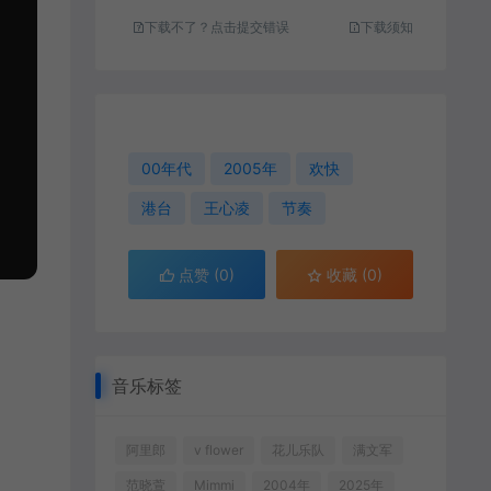
下载不了？点击提交错误
下载须知
00年代
2005年
欢快
港台
王心凌
节奏
点赞 (
0
)
收藏 (0)
音乐标签
阿里郎
v flower
花儿乐队
满文军
范晓萱
Mimmi
2004年
2025年