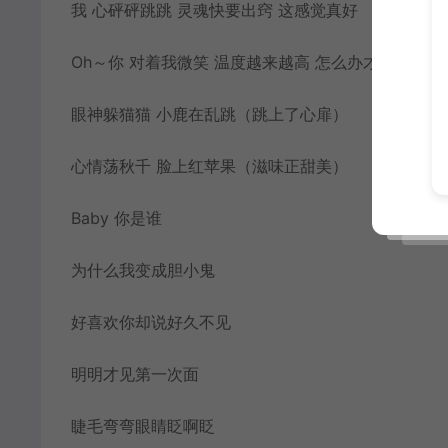
我 心砰砰跳跳 灵魂快要出窍 这感觉真好
Oh～你 对着我微笑 温度越来越高 怎么办才好
眼神躲猫猫 小鹿在乱跳（跳上了心扉）
心情荡秋千 脸上红苹果（滋味正甜美）
Baby 你是谁
为什么我变成胆小鬼
好喜欢你却说好久不见
明明才见第一次面
睫毛弯弯眼睛眨啊眨