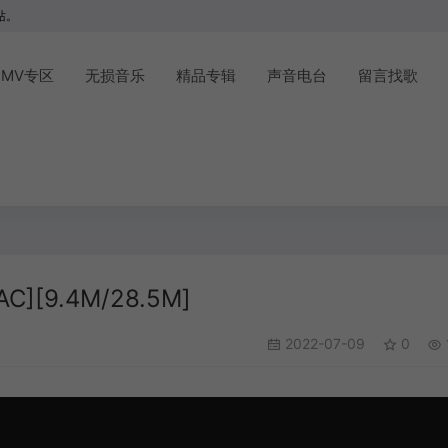
站。
MV专区
无损音乐
精品专辑
声音电台
留言找歌
][9.4M/28.5M]
2022-07-09
0