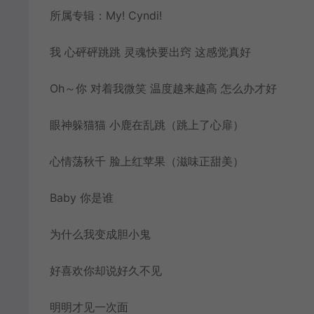
所属专辑：My! Cyndi!
我 心砰砰跳跳 灵魂快要出窍 这感觉真好
Oh～你 对着我微笑 温度越来越高 怎么办才好
眼神躲猫猫 小鹿在乱跳（跳上了心扉）
心情荡秋千 脸上红苹果（滋味正甜美）
Baby 你是谁
为什么我变成胆小鬼
好喜欢你却说好久不见
明明才见一次面