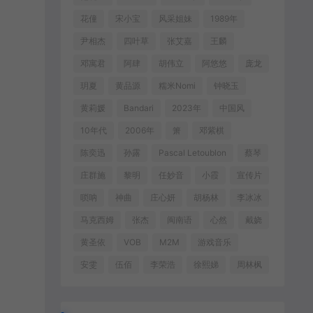
花僮
宋小宝
风采姐妹
1989年
尹相杰
四叶草
张艾嘉
王麟
邓寓君
阿肆
胡伟立
阿悠悠
庞龙
玥夏
黄品源
糯米Nomi
钟晓玉
黄莉媛
Bandari
2023年
中国风
10年代
2006年
箫
邓紫棋
陈奕迅
孙露
Pascal Letoublon
蔡琴
庄群施
黎明
任妙音
小霞
宣传片
唢呐
神曲
庄心妍
胡杨林
李冰冰
马克西姆
张杰
闽南语
心然
戴娆
黄圣依
VOB
M2M
游戏音乐
安雯
伍佰
李荣浩
徐熙娣
周林枫