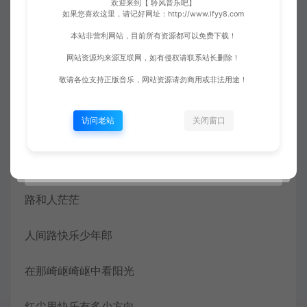
欢迎来到【 聆风音乐吧】
如果您喜欢这里，请记好网址：http://www.lfyy8.com
路随人茫茫
本站非营利网站，目前所有资源都可以免费下载！
人生是 梦的延长
网站资源均来源互联网，如有侵权请联系站长删除！
敬请各位支持正版音乐，网站资源请勿商用或非法用途！
梦里依稀依稀有泪光
访问老站
关闭窗口
何从何去觅我心中方向
风幽幽在梦中轻叹
路和人茫茫
人间路快乐少年郎
在那崎岖崎岖中看阳光
红尘里快乐有多少方向