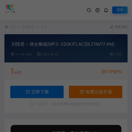
登录
首页
无损音乐
正文
我要发帖
刘惜君 – 倩女幽魂[MP3-320K/FLAC][6.21M/17.4M]
LFYY8.COM
2023-06-30
1,735
1
VIP折扣
M币
立即下载
免费注册开通
下载不了？请联系网站客服提交链接错误！