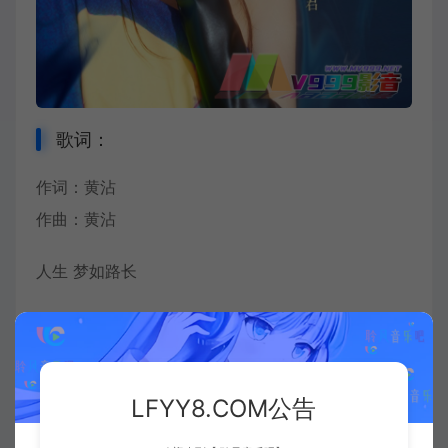
歌词：
作词：黄沾
作曲：黄沾
人生 梦如路长
让那风霜风霜留脸上
红尘里 美梦有多少方向
LFYY8.COM公告
找痴痴梦幻的心爱