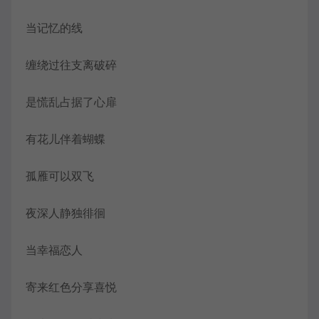
当记忆的线
缠绕过往支离破碎
是慌乱占据了心扉
有花儿伴着蝴蝶
孤雁可以双飞
夜深人静独徘徊
当幸福恋人
寄来红色分享喜悦