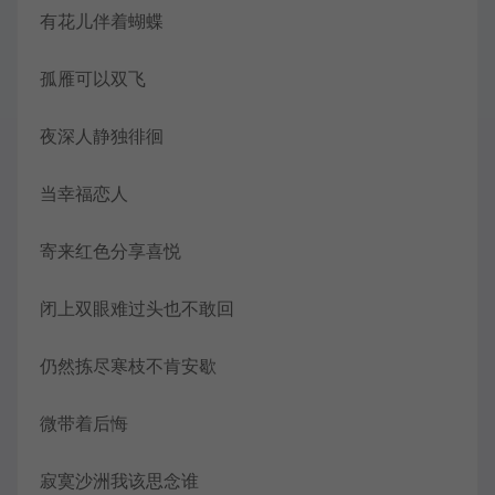
有花儿伴着蝴蝶
孤雁可以双飞
夜深人静独徘徊
当幸福恋人
寄来红色分享喜悦
闭上双眼难过头也不敢回
仍然拣尽寒枝不肯安歇
微带着后悔
寂寞沙洲我该思念谁