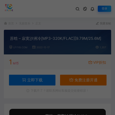
登录
首页
无损音乐
正文
我要发帖
苏晗 – 寂寞沙洲冷[MP3-320K/FLAC][9.79M/25.6M]
LFYY8.COM
2022-12-17
1,357
1
VIP折扣
M币
立即下载
免费注册开通
下载不了？请联系网站客服提交链接错误！