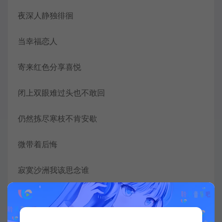
夜深人静独徘徊
当幸福恋人
寄来红色分享喜悦
闭上双眼难过头也不敢回
仍然拣尽寒枝不肯安歇
微带着后悔
寂寞沙洲我该思念谁
自你走后心憔悴
白色油桐风中纷飞