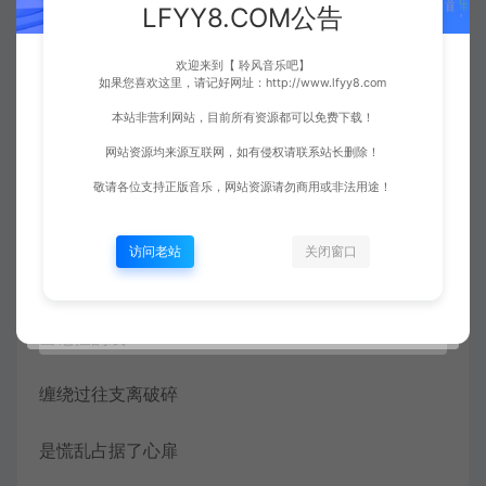
LFYY8.COM公告
落花似人有情这个季节
欢迎来到【 聆风音乐吧】
如果您喜欢这里，请记好网址：http://www.lfyy8.com
河畔的风放肆拼命的吹
本站非营利网站，目前所有资源都可以免费下载！
网站资源均来源互联网，如有侵权请联系站长删除！
无端拨弄离人的眼泪
敬请各位支持正版音乐，网站资源请勿商用或非法用途！
那样浓烈的爱再也无法给
访问老站
关闭窗口
伤感一夜一夜
当记忆的线
缠绕过往支离破碎
是慌乱占据了心扉