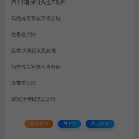
闭上双眼难过头也不敢回
仍然拣尽寒枝不肯安歇
微带着后悔
寂寞沙洲我该思念谁
仍然拣尽寒枝不肯安歇
微带着后悔
寂寞沙洲我该思念谁
收藏 (0)
打赏
点赞 (
0
)