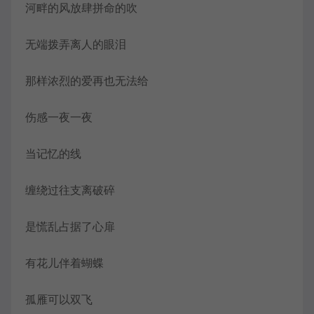
河畔的风放肆拼命的吹
无端拨弄离人的眼泪
那样浓烈的爱再也无法给
伤感一夜一夜
当记忆的线
缠绕过往支离破碎
是慌乱占据了心扉
有花儿伴着蝴蝶
孤雁可以双飞