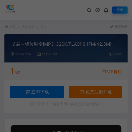
登录
首页
无损音乐
正文
我要发帖
艾辰 – 错位时空[MP3-320K/FLAC][9.17M/42.3M]
LFYY8.COM
2022-11-27
2,002
1
VIP折扣
M币
立即下载
免费注册开通
下载不了？请联系网站客服提交链接错误！