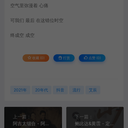
空气里弥漫着 心痛
可我们 最后 在这错位时空
终成空 成空
收藏 (0)
打赏
点赞 (
0
)
2021年
20年代
抖音
流行
艾辰
上一篇：
下一篇：
阿吉太组合 - 阿衣莫[MP3-320K/FLAC][12.2M/37.1M]
鲍比达&黄霑 - 定情[MP3-320K/FLAC][7.96M/17.0M]