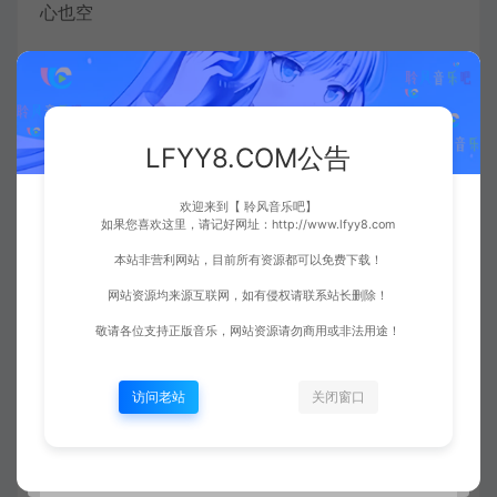
心也空
我吹过你吹过的晚风
是否看过同样 风景
LFYY8.COM公告
像扰乱时差留在错位时空
欢迎来到【 聆风音乐吧】
如果您喜欢这里，请记好网址：http://www.lfyy8.com
终是空 是空
本站非营利网站，目前所有资源都可以免费下载！
网站资源均来源互联网，如有侵权请联系站长删除！
数不完见证许愿的繁星
敬请各位支持正版音乐，网站资源请勿商用或非法用途！
没灵验谁来安慰坏心情
访问老站
关闭窗口
十字路口闪烁不停的信号灯
有个人 显然心事重重